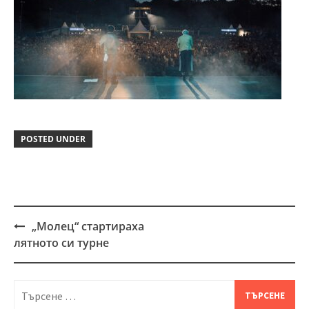
POSTED UNDER
„Молец“ стартираха
Post
лятното си турне
navigation
Търсене
за: