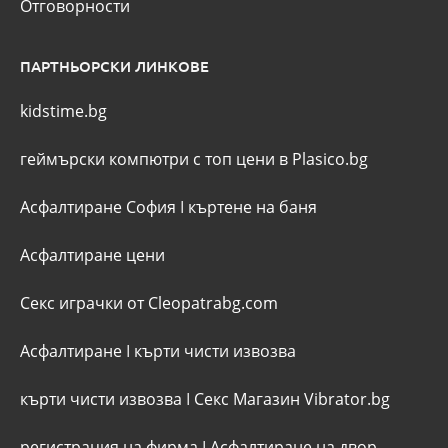
Отговорности
ПАРТНЬОРСКИ ЛИНКОВЕ
kidstime.bg
геймърски компютри с топ цени в Plasico.bg
Асфалтиране София
I
къртене на баня
Асфалтиране цени
Секс играчки от Cleopatrabg.com
Асфалтиране
I
кърти чисти извозва
кърти чисти извозва
I
Секс Магазин Vibrator.bg
регистрация на фирма
I
Асфалтиране на двор