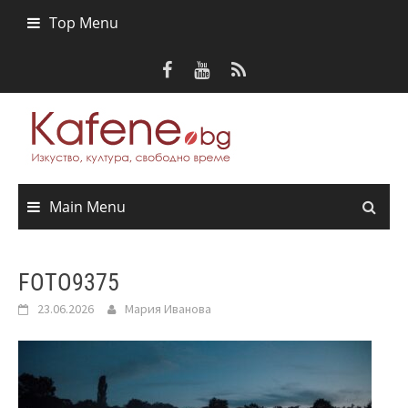
Skip
Top Menu
to
content
Main Menu
FOTO9375
23.06.2026
Мария Иванова