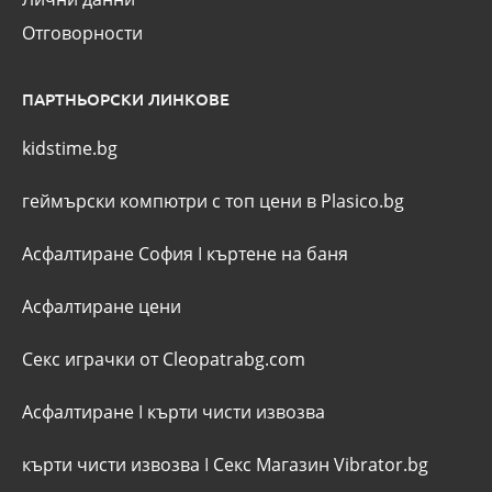
Отговорности
ПАРТНЬОРСКИ ЛИНКОВЕ
kidstime.bg
геймърски компютри с топ цени в Plasico.bg
Асфалтиране София
I
къртене на баня
Асфалтиране цени
Секс играчки от Cleopatrabg.com
Асфалтиране
I
кърти чисти извозва
кърти чисти извозва
I
Секс Магазин Vibrator.bg