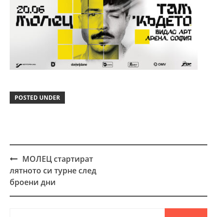
POSTED UNDER
МОЛЕЦ стартират
Post
лятното си турне след
navigation
броени дни
Търсене