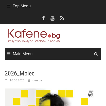
Skip
Top Menu
to
content
Main Menu
2026_Molec
16.06.2026
denica