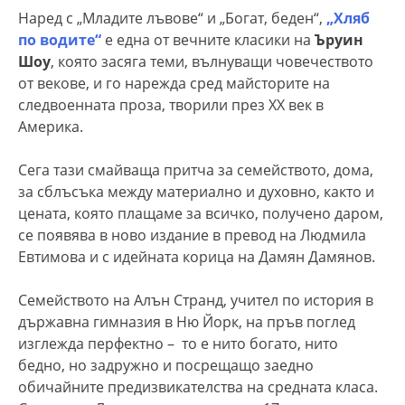
Наред с „Младите лъвове“ и „Богат, беден“,
„Хляб
по водите“
е една от вечните класики на
Ъруин
Шоу
, която засяга теми, вълнуващи човечеството
от векове, и го нарежда сред майсторите на
следвоенната проза, творили през XX век в
Америка.
Сега тази смайваща притча за семейството, дома,
за сблъсъка между материално и духовно, както и
цената, която плащаме за всичко, получено даром,
се появява в ново издание в превод на Людмила
Евтимова и с идейната корица на Дамян Дамянов.
Семейството на Алън Странд, учител по история в
държавна гимназия в Ню Йорк, на пръв поглед
изглежда перфектно – то е нито богато, нито
бедно, но задружно и посрещащо заедно
обичайните предизвикателства на средната класа.