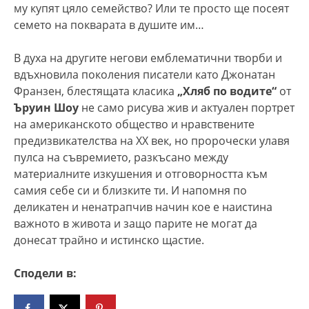
му купят цяло семейство? Или те просто ще посеят
семето на покварата в душите им…
В духа на другите негови емблематични творби и
вдъхновила поколения писатели като Джонатан
Франзен, блестящата класика
„Хляб по водите“
от
Ъруин Шоу
не само рисува жив и актуален портрет
на американското общество и нравствените
предизвикателства на XX век, но пророчески улавя
пулса на съвремието, разкъсано между
материалните изкушения и отговорността към
самия себе си и близките ти. И напомня по
деликатен и ненатрапчив начин кое е наистина
важното в живота и защо парите не могат да
донесат трайно и истинско щастие.
Сподели в: