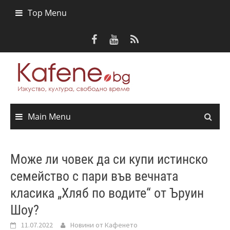
Skip
Top Menu
to
content
Main Menu
Може ли човек да си купи истинско
семейство с пари във вечната
класика „Хляб по водите“ от Ъруин
Шоу?
11.07.2022
Новини от Кафенето