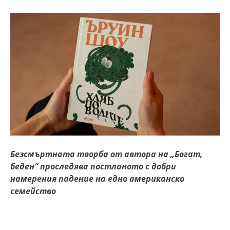
Безсмъртната творба от автора на „Богат,
беден“ проследява постланото с добри
намерения падение на едно американско
семейство