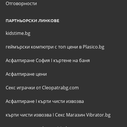
Отговорности
ПАРТНЬОРСКИ ЛИНКОВЕ
kidstime.bg
геймърски компютри с топ цени в Plasico.bg
Асфалтиране София
I
къртене на баня
Асфалтиране цени
Секс играчки от Cleopatrabg.com
Асфалтиране
I
кърти чисти извозва
кърти чисти извозва
I
Секс Магазин Vibrator.bg