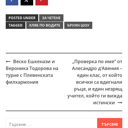
POSTED UNDER
ЗА ЧЕТЕНЕ
TAGGED
ХЛЯБ ПО ВОДИТЕ
ЪРУИН ШОУ
Веско Ешкенази и
„Проверка по име“ от
Post
Вероника Тодорова на
Алесандро д’Авения –
navigation
турне с Плевенската
един клас, от който
филхармония
всички са вдигнали
ръце, и един незрящ
учител, който ги вижда
истински
Търсене