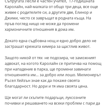
Съпругата Лесли е частен учител, 17-годишната
Каролайн, най-малката от общо три деца, все още
живее с родителите си, а другите две, Елинор и
Джими, често се завръщат в родната къща. На
пръв поглед нищо не може да промени
хармоничните отношения в дома им.
Докато една съдбовна нощ и едно добро дело не
застрашат крехката химера за щастлив живот.
Защото никой от тях не подозира, че заможният
адвокат, на когото Каролайн се притичва на помощ
при нападение в парка, ще промени завинаги
отношенията им… за добро или лошо. Милионерът
Ръсел Хейзън знае как да покаже своята
благодарност. Но дори и тя има своята цена.
Ще могат ли скъпите подаръци, луксозните
почивки и решаването на всеки проблем с пари да