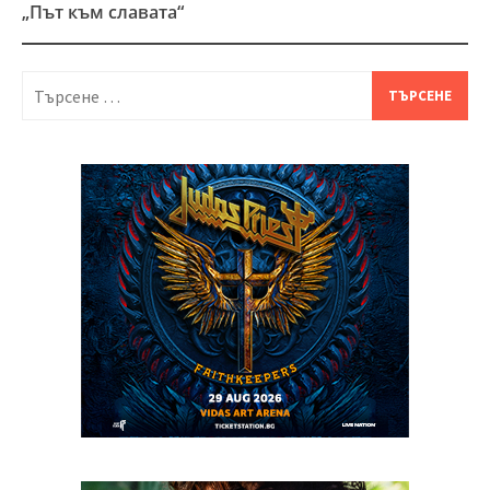
„Път към славата“
Търсене
за: