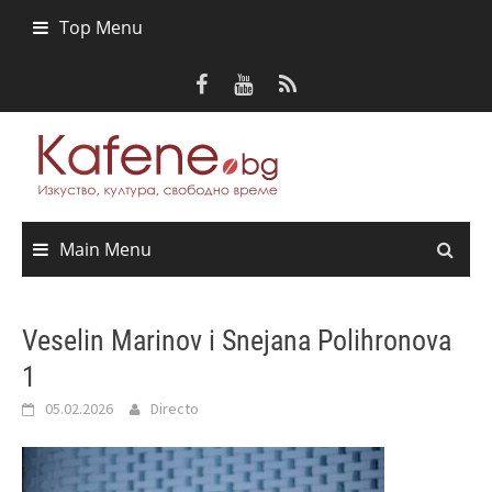
Skip
Top Menu
to
content
Main Menu
Veselin Marinov i Snejana Polihronova
1
05.02.2026
Directo