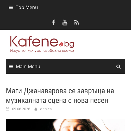
Skip
Top Menu
to
content
Main Menu
Маги Джанаварова се завръща на
музикалната сцена с нова песен
09.06.2026
denica