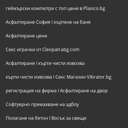
геймърски компютри с топ цени в Plasico.bg
Асфалтиране София
I
къртене на баня
Асфалтиране цени
Секс играчки от Cleopatrabg.com
Асфалтиране
I
кърти чисти извозва
кърти чисти извозва
I
Секс Магазин Vibrator.bg
регистрация на фирма
I
Асфалтиране на двор
Софтуерно премахване на адблу
Полагане на бетон
I
Восък за свещи