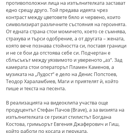
противоположни лица на изпълнителката застават
едно срещу друго. Той предава идеята чрез
контраст между цветовете бяло и червено, които
символизират различните състояния на героинята.
От едната страна стои момичето, което се съмнява,
страхува и търси одобрение, а от другата – жената,
която вече познава стойността си, поставя граници
и не се бои да отстоява себе си. Подчертан е
сблъсъкът между уязвимото и увереното „аз“. Зад
камерата стои операторът Пламен Каменов, а
музиката на „Лудост“ е дело на Денис Попстоев,
Теодор Хараламбиев, Маги и приятелят ѝ, който
пише и текста на песента.
В реализацията на видеоклипа участва още
продуцентът Стефан Пачов (Brave), а за визията на
изпълнителката се грижат стилистът Богдана
Костова, гримьорът Евгения Джаферович и Гиш,
който работи по косата и перуката.