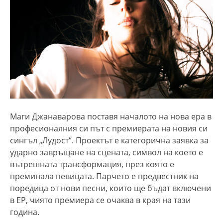
Маги Джанаварова поставя началото на нова ера в
професионалния си път с премиерата на новия си
сингъл „Лудост“. Проектът е категорична заявка за
ударно завръщане на сцената, символ на което е
вътрешната трансформация, през която е
преминала певицата. Парчето е предвестник на
поредица от нови песни, които ще бъдат включени
в ЕР, чиято премиера се очаква в края на тази
година.