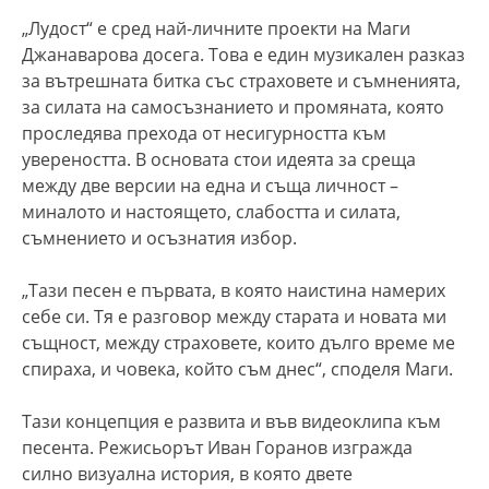
„Лудост“ е сред най-личните проекти на Маги
Джанаварова досега. Това е един музикален разказ
за вътрешната битка със страховете и съмненията,
за силата на самосъзнанието и промяната, която
проследява прехода от несигурността към
увереността. В основата стои идеята за среща
между две версии на една и съща личност –
миналото и настоящето, слабостта и силата,
съмнението и осъзнатия избор.
„Тази песен е първата, в която наистина намерих
себе си. Тя е разговор между старата и новата ми
същност, между страховете, които дълго време ме
спираха, и човека, който съм днес“, споделя Маги.
Тази концепция е развита и във видеоклипа към
песента. Режисьорът Иван Горанов изгражда
силно визуална история, в която двете