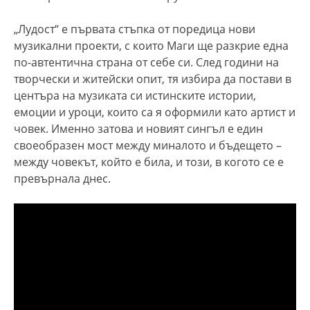
„Лудост“ е първата стъпка от поредица нови
музикални проекти, с които Маги ще разкрие една
по-автентична страна от себе си. След години на
творчески и житейски опит, тя избира да постави в
центъра на музиката си истинските истории,
емоции и уроци, които са я оформили като артист и
човек. Именно затова и новият сингъл е един
своеобразен мост между миналото и бъдещето –
между човекът, който е била, и този, в когото се е
превърнала днес.