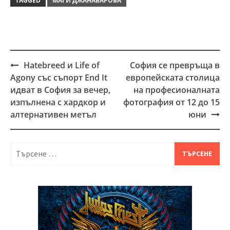
TAGGED
МАГИ ДЖАНАВАРОВА
Hatebreed и Life of
София се превръща в
Post
Agony със съпорт End It
европейската столица
navigation
идват в София за вечер,
на професионалната
изпълнена с хардкор и
фотография от 12 до 15
алтернативен метъл
юни
Търсене
за: