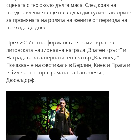
сцената с тях около дълга маса. След края на
представлението ще последва дискусия с авторите
за промяната на ролята на жените от периода на
прехода до днес.
През 2017 г. пърформансът е номиниран за
литовската национална награда „Златен кръст” и
Наградата за алтернативен театър „Клайпеда”.
Показван е на фестивали в Берлин, Киев и Прага и
е бил част от програмата на Tanzmesse,
Дюселдорф.