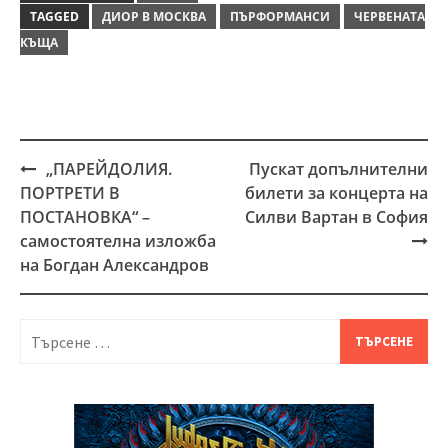
TAGGED
ДИОР В МОСКВА
ПЪРФОРМАНСИ
ЧЕРВЕНАТА
КЪЩА
„ПАРЕЙДОЛИЯ.
Пускат допълнителни
Post
ПОРТРЕТИ В
билети за концерта на
navigation
ПОСТАНОВКА“ –
Силви Вартан в София
самостоятелна изложба
на Богдан Александров
Търсене
за: