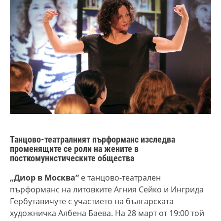
Танцово-театралният пърформанс изследва
променящите се роли на жените в
посткомунистическите общества
„Диор в Москва“
е танцово-театрален
пърформанс на литовките Агния Сейко и Ингрида
Гербутавичуте с участието на българската
художничка Албена Баева. На 28 март от 19:00 той