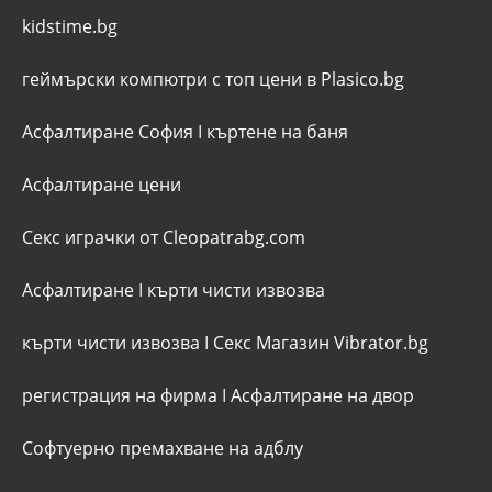
kidstime.bg
геймърски компютри с топ цени в Plasico.bg
Асфалтиране София
I
къртене на баня
Асфалтиране цени
Секс играчки от Cleopatrabg.com
Асфалтиране
I
кърти чисти извозва
кърти чисти извозва
I
Секс Магазин Vibrator.bg
регистрация на фирма
I
Асфалтиране на двор
Софтуерно премахване на адблу