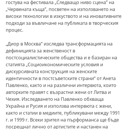
гостува на фестивала „Следващо ниво сцена” на
„Червената къща”, посветен на използването на
високи технологии в изкуството и на иновативните
подходи за въвличане на публиката в творческия
процес.
„Диор в Москва“ изследва трансформацията на
дефиницията за женственост в
постсоциалистическите общества и е базиран на
статията „Социоикономическите условия и
дискурсивната конструкция на женските
идентичности в постсъветските страни“ от Анета
Павленко, както и на различни интервюта, които
авторките правят с възрастни жени от Литва и
Чехия. Изследването на Павленко обхваща
Украйна и Русия и използва интервюта с жени,
както и статии в медиите, публикувани между 1991
г. и 1999 г. Всеки зрител на пърформанса ще бъде
посрещнат лично от артистите и настанен на