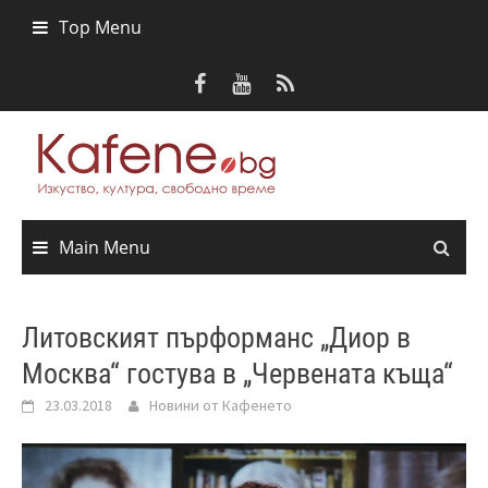
Skip
Top Menu
to
content
Main Menu
Литовският пърформанс „Диор в
Москва“ гостува в „Червената къща“
23.03.2018
Новини от Кафенето