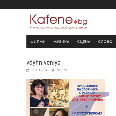
Skip
to
content
ФИЛМИ
МУЗИКА
СЦЕНА
СЛОВО
vdyhniveniya
16.03.2026
denica