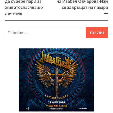
да събере пари за
на Изабел Овчарова-Изи
животоспасяващо
се завръщат на пазара
лечение
Търсене
за: