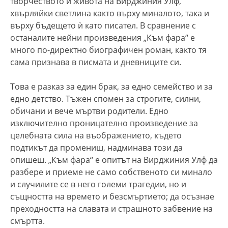
творчеството и живота на Вирджиния Улф,
хвърляйки светлина както върху миналото, така и
върху бъдещето ѝ като писател. В сравнение с
останалите нейни произведения „Към фара“ е
много по-директно биографичен роман, както тя
сама признава в писмата и дневниците си.
Това е разказ за един брак, за едно семейство и за
едно детство. Тъжен спомен за строгите, силни,
обичани и вече мъртви родители. Едно
изключително проницателно произведение за
целебната сила на въображението, където
подтикът да промениш, надминава този да
опишеш. „Към фара“ е опитът на Вирджиния Улф да
разбере и приеме не само собственото си минало
и случилите се в него големи трагедии, но и
същността на времето и безсмъртието; да осъзнае
преходността на славата и страшното забвение на
смъртта.