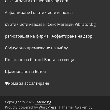
Секс играчки от Cleopatrabg.com
Асфалтиране
I
кърти чисти извозва
кърти чисти извозва
I
Секс Магазин Vibrator.bg
регистрация на фирма
I
Асфалтиране на двор
Софтуерно премахване на адблу
Полагане на бетон
I
Восък за свещи
Щамповане на Бетон
Фирма за асфалтиране
Copyright © 2026
Kafene.bg
.
Proudly powered by
WordPress
.
|
Theme: Awaken by