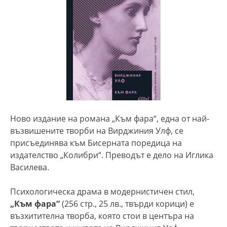
Ново издание на романа „Към фара“, една от най-
възвишените творби на Вирджиния Улф, се
присъединява към Бисерната поредица на
издателство „Колибри“. Преводът е дело на Иглика
Василева.
Психологическа драма в модернистичен стил,
„Към фара“
(256 стр., 25 лв., твърди корици) е
възхитителна творба, която стои в центъра на