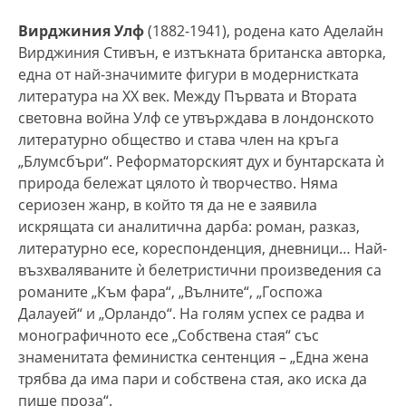
Вирджиния Улф
(1882-1941), родена като Аделайн
Вирджиния Стивън, е изтъкната британска авторка,
една от най-значимите фигури в модернистката
литература на XX век. Между Първата и Втората
световна война Улф се утвърждава в лондонското
литературно общество и става член на кръга
„Блумсбъри“. Реформаторският дух и бунтарската ѝ
природа бележат цялото ѝ творчество. Няма
сериозен жанр, в който тя да не е заявила
искрящата си аналитична дарба: роман, разказ,
литературно есе, кореспонденция, дневници… Най-
възхваляваните ѝ белетристични произведения са
романите „Към фара“, „Вълните“, „Госпожа
Далауей“ и „Орландо“. На голям успех се радва и
монографичното есе „Собствена стая“ със
знаменитата феминистка сентенция – „Една жена
трябва да има пари и собствена стая, ако иска да
пише проза“.