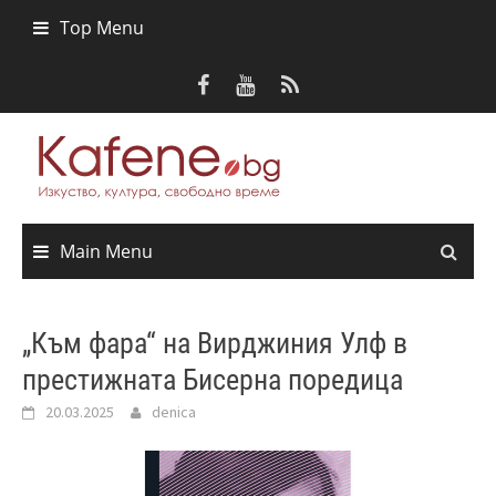
Skip
Top Menu
to
content
Main Menu
„Към фара“ на Вирджиния Улф в
престижната Бисерна поредица
20.03.2025
denica