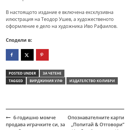
В настоящото издание е включена ексклузивна
илюстрация на Теодор Ушев, а художественото
оформление е дело на художника Иво Рафаилов.
Сподели в:
POSTED UNDER
ЗА ЧЕТЕНЕ
TAGGED
ВИРДЖИНИЯ УЛФ
ИЗДАТЕЛСТВО КОЛИБРИ
6-годишнo момче
Опознавателните карти
Post
продава играчките си, за
„Попитай & Отговори“
navigation