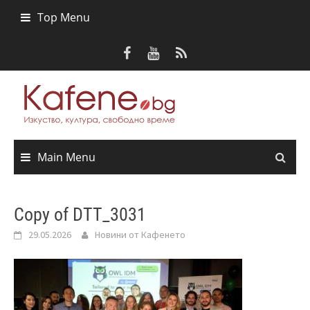
Skip
Top Menu
to
content
Main Menu
Copy of DTT_3031
29.05.2026
Новини от Кафенето