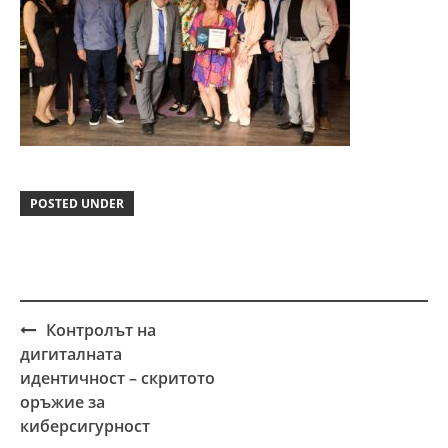
POSTED UNDER
Контролът на
Post
дигиталната
navigation
идентичност – скритото
оръжие за
киберсигурност