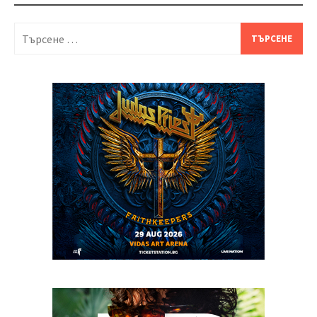
Търсене
за: