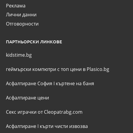
Реклама
Лични данни
Отговорности
ПАРТНЬОРСКИ ЛИНКОВЕ
kidstime.bg
геймърски компютри с топ цени в Plasico.bg
Асфалтиране София
I
къртене на баня
Асфалтиране цени
Секс играчки от Cleopatrabg.com
Асфалтиране
I
кърти чисти извозва