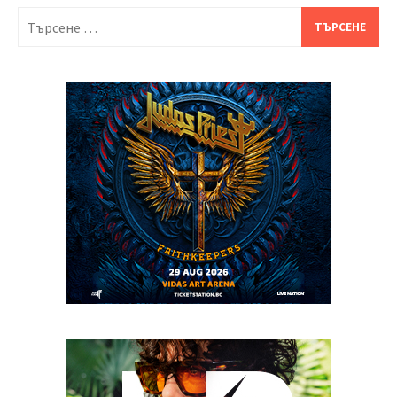
Търсене
за: