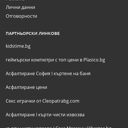
Лични данни
Отговорности
ПАРТНЬОРСКИ ЛИНКОВЕ
kidstime.bg
геймърски компютри с топ цени в Plasico.bg
Асфалтиране София
I
къртене на баня
Асфалтиране цени
Секс играчки от Cleopatrabg.com
Асфалтиране
I
кърти чисти извозва