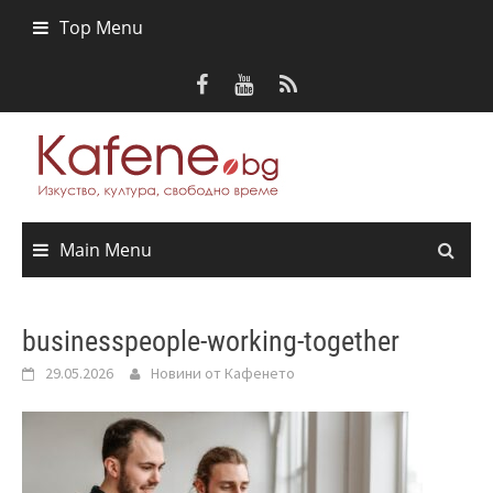
Skip
Top Menu
to
content
Main Menu
businesspeople-working-together
29.05.2026
Новини от Кафенето