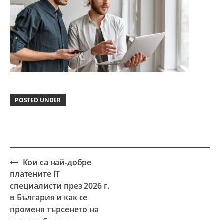
POSTED UNDER
Кои са най-добре
Post
платените IT
navigation
специалисти през 2026 г.
в България и как се
променя търсенето на