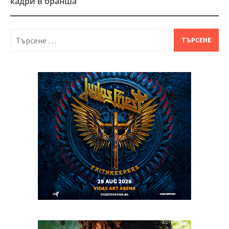
кадри в бранша
Търсене
за: