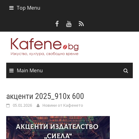
Skip
Top Menu
to
content
Main Menu
акценти 2025_910x 600
05.01.2026
Новини от Кафенето