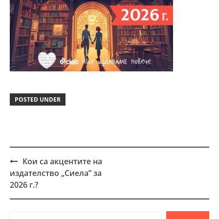
POSTED UNDER
Кои са акцентите на
Post
издателство „Сиела” за
navigation
2026 г.?
Търсене