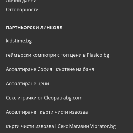
Лични данни
Отговорности
ПАРТНЬОРСКИ ЛИНКОВЕ
kidstime.bg
геймърски компютри с топ цени в Plasico.bg
Асфалтиране София
I
къртене на баня
Асфалтиране цени
Секс играчки от Cleopatrabg.com
Асфалтиране
I
кърти чисти извозва
кърти чисти извозва
I
Секс Магазин Vibrator.bg