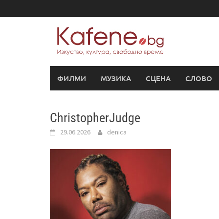
Skip
to
content
ФИЛМИ
МУЗИКА
СЦЕНА
СЛОВО
ChristopherJudge
29.06.2026
denica