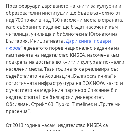
През февруари даряването на книги за културни и
образователни институции ще бъде възможно от
над 700 точки в над 150 населени места в страната,
като събраните издания ще бъдат насочени към
читалища, училища и библиотеки в Югоизточна
България. Инициативата
„Дари книга, подари
любов“
е деветото поред национално издание на
кампанията на издателство КИБЕА, насочена към
подкрепа на достъпа до книги и култура в по-малки
населени места. Тази година тя се реализира със
съдействието на Асоциация „Българска книга“ и
логистичната инфраструктура на BOX NOW, както и
с участието на медийния партньор Списание 8 и
издателствата Нов български университет,
Обсидиан, Стрийт 68, Пурко, Timelines и „Трите ми
прасенца“.
От 2018 година насам, издателство КИБЕА са