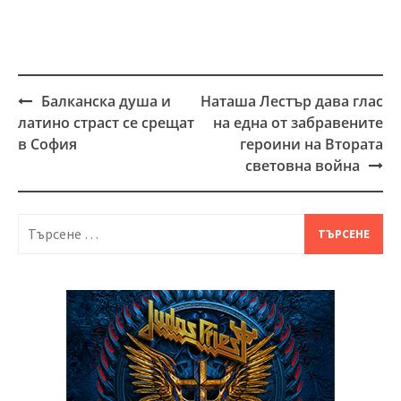
Балканска душа и
Наташа Лестър дава глас
Post
латино страст се срещат
на една от забравените
navigation
в София
героини на Втората
световна война
Търсене
за: