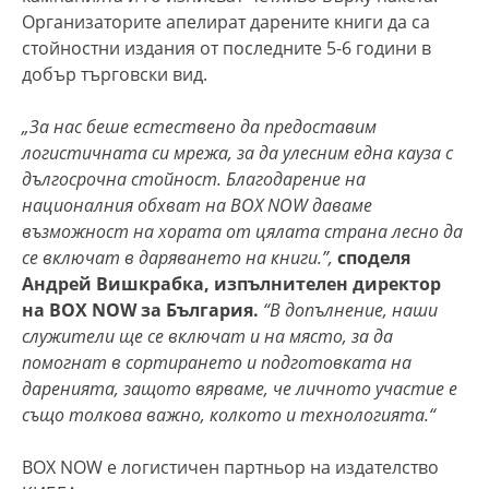
Организаторите апелират дарените книги да са
стойностни издания от последните 5-6 години в
добър търговски вид.
„За нас беше естествено да предоставим
логистичната си мрежа, за да улесним една кауза с
дългосрочна стойност. Благодарение на
националния обхват на BOX NOW даваме
възможност на хората от цялата страна лесно да
се включат в даряването на книги.”,
споделя
Андрей Вишкрабка
,
изпълнителен директор
на BOX NOW за България.
“В допълнение, наши
служители ще се включат и на място, за да
помогнат в сортирането и подготовката на
даренията, защото вярваме, че личното участие е
също толкова важно, колкото и технологията.“
BOX NOW е логистичен партньор на издателство