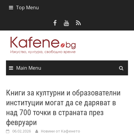
Skip
Top Menu
to
content
Main Menu
Книги за културни и образователни
институции могат да се даряват в
над 700 точки в страната през
февруари
06.02.2026
Новини от Кафенето