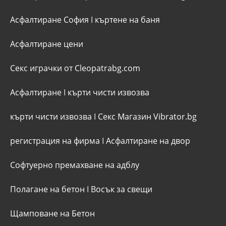
Асфалтиране София
I
къртене на баня
Асфалтиране цени
Секс играчки от Cleopatrabg.com
Асфалтиране
I
кърти чисти извозва
кърти чисти извозва
I
Секс Магазин Vibrator.bg
регистрация на фирма
I
Асфалтиране на двор
Софтуерно премахване на адблу
Полагане на бетон
I
Восък за свещи
Щамповане на Бетон