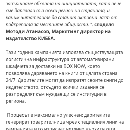
завършваме обхвата на инициативата, като вече
сме дарявали във всеки регион на страната, и
каним читателите да станат активна част от
подкрепата за местните общности. “,
споделя
Методи Атанасов, Маркетинг директор на
издателство КИБЕА.
Тази година кампанията използва съществуващата
логистична инфраструктура от автоматизирани
шкафчета за доставки на BOX NOW, което
позволява даряването на книги от цялата страна
24/7. Дарителите могат да изпратят своите книги до
издателството, откъдето всички издания се
разпределят към нуждаещи се институции в
региона.
Процесът е максимално улеснен: дарителите
генерират товарителница чрез специалния линк на
кампанията и го изписват четливо върху пакета.