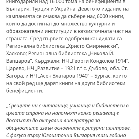
книгодарили над 16 000 тома на бенефициенти в
България, Турция и Украйна. Деветото издание на
кампанията се очаква да събере над 6000 книги,
които да достигнат до множество културни и
образователни институции в югоизточната част на
страната. Сред първите одобрени кандидати са
Регионална библиотека „Христо Смирненски“,
Хасково; Регионална библиотека „Никола Й.
Вапцаров”, Кърджали; НЧ „Георги Кондолов 1914“,
Царево, НЧ „Развитие – 1921 г.“ с. Дъбово, обл. Ст.
Загора, и НЧ „Асен Златаров 1940“ – Бургас, които
на свой ред ще дарят книги на други библиотеки
бенефициенти.
„Срещите ни с читалища, училища и библиотеки в
цялата страна ни напомнят колко решаващ е
достъпът до актуална литература за
общностите извън основните културни центрове.
С фокуса върху Югоизточна България тази година