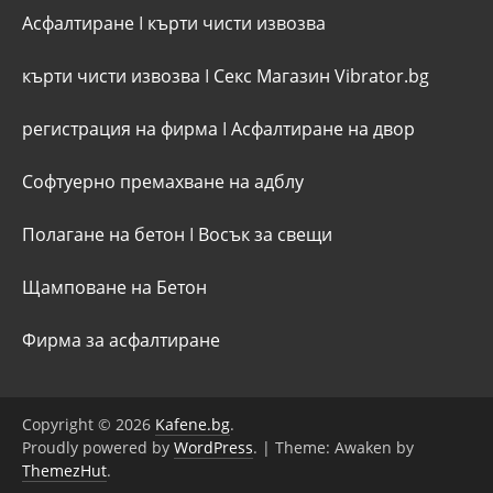
Асфалтиране
I
кърти чисти извозва
кърти чисти извозва
I
Секс Магазин Vibrator.bg
регистрация на фирма
I
Асфалтиране на двор
Софтуерно премахване на адблу
Полагане на бетон
I
Восък за свещи
Щамповане на Бетон
Фирма за асфалтиране
Copyright © 2026
Kafene.bg
.
Proudly powered by
WordPress
.
|
Theme: Awaken by
ThemezHut
.