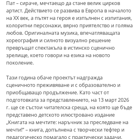
Пат – сираче, мечтаещо да стане велик цирков
артист. Действието се развива в Европа в началото
на ХХ век, а пътят на героя е изпълнен с изпитания,
колоритни персонажи, вярно приятелство и голяма
любов. Оригиналната музика, впечатляващата
хореография и силното визуално решение
превръщат спектакъла в истинско сценично
зрелище, което говори на езика на новото
поколение.
Тази година обаче проектът надгражда
сценичното преживяване и с образователно и
приобщаващо продължение. Като част от
подготовката за представлението, на 13 март 2026
г. ще се състои читателска среща, на която ще бъде
представено детското илюстровано издание
„Книгата на мечтите: наръчник за преследване на
мечти!“ – книга, допълнена с творчески тефтер и
педагогическо помагало с практически задачи,