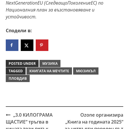
NextGenerationEU (СледващоПоколениеЕС) по
Националния план за възстановяване и
устойчивост.
Сподели в:
POSTED UNDER
МУЗИКА
TAGGED
КНИГАТА НА МЕЧТИТЕ
МЮЗИКЪЛ
ПЛОВДИВ
„3.0 КИЛОГРАМА
Ozone организира
Post
ЩАСТИЕ“ тръгва в
„Книга на годината 2025“
navigation
кината този петък
за четвърти пореден път