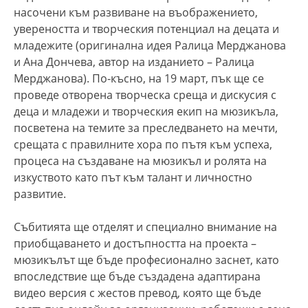
насочени към развиване на въображението,
увереността и творческия потенциал на децата и
младежите (оригинална идея Ралица Мерджанова
и Ана Дончева, автор на изданието – Ралица
Мерджанова). По-късно, на 19 март, пък ще се
проведе отворена творческа среща и дискусия с
деца и младежи и творческия екип на мюзикъла,
посветена на темите за преследването на мечти,
срещата с правилните хора по пътя към успеха,
процеса на създаване на мюзикъл и ролята на
изкуството като път към талант и личностно
развитие.
Събитията ще отделят и специално внимание на
приобщаването и достъпността на проекта –
мюзикълът ще бъде професионално заснет, като
впоследствие ще бъде създадена адаптирана
видео версия с жестов превод, която ще бъде