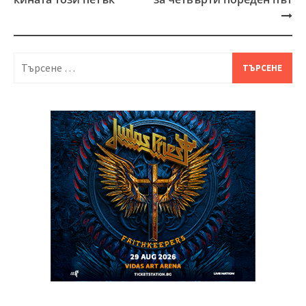
Търсене
за: