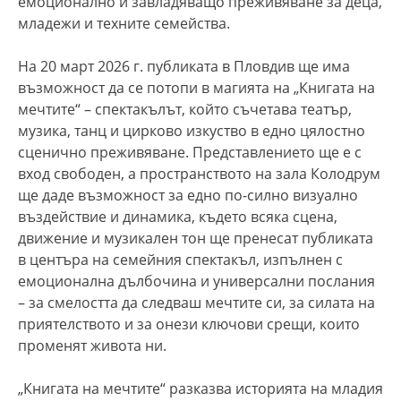
емоционално и завладяващо преживяване за деца,
младежи и техните семейства.
На 20 март 2026 г. публиката в Пловдив ще има
възможност да се потопи в магията на „Книгата на
мечтите“ – спектакълът, който съчетава театър,
музика, танц и цирково изкуство в едно цялостно
сценично преживяване. Представлението ще е с
вход свободен, а пространството на зала Колодрум
ще даде възможност за едно по-силно визуално
въздействие и динамика, където всяка сцена,
движение и музикален тон ще пренесат публиката
в центъра на семейния спектакъл, изпълнен с
емоционална дълбочина и универсални послания
– за смелостта да следваш мечтите си, за силата на
приятелството и за онези ключови срещи, които
променят живота ни.
„Книгата на мечтите“ разказва историята на младия