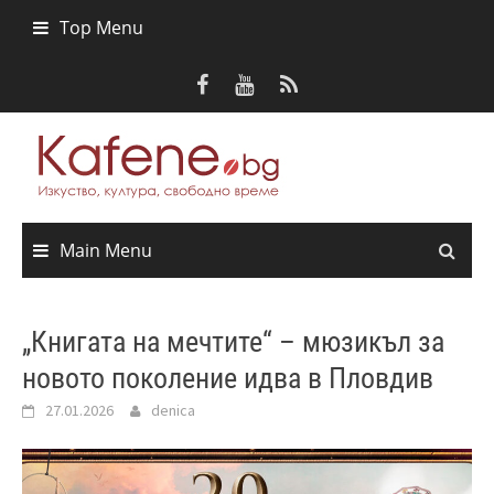
Skip
Top Menu
to
content
Main Menu
„Книгата на мечтите“ – мюзикъл за
новото поколение идва в Пловдив
27.01.2026
denica