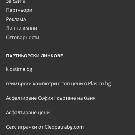
За сайта
Партньори
Реклама
Лични данни
Отговорности
ПАРТНЬОРСКИ ЛИНКОВЕ
kidstime.bg
геймърски компютри с топ цени в Plasico.bg
Асфалтиране София
I
къртене на баня
Асфалтиране цени
Секс играчки от Cleopatrabg.com