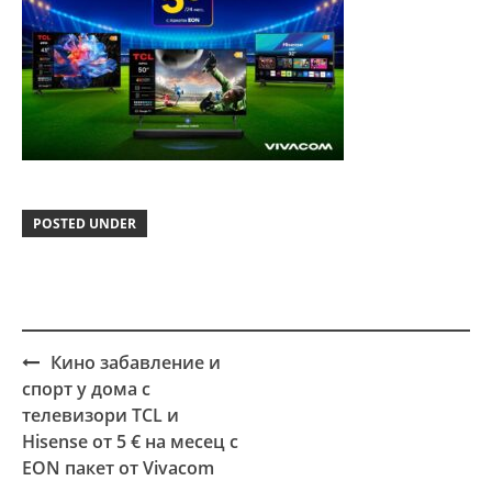
POSTED UNDER
Кино забавление и
Post
спорт у дома с
navigation
телевизори TCL и
Hisense от 5 € на месец с
EON пакет от Vivacom