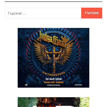
Търсене
за: