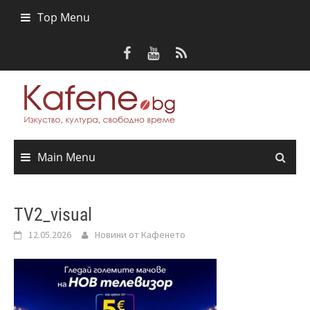
Skip
Top Menu
to
content
Main Menu
TV2_visual
12.05.2026
Новини от Кафенето