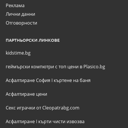
Реклама
Лични данни
Отговорности
ПАРТНЬОРСКИ ЛИНКОВЕ
kidstime.bg
геймърски компютри с топ цени в Plasico.bg
Асфалтиране София
I
къртене на баня
Асфалтиране цени
Секс играчки от Cleopatrabg.com
Асфалтиране
I
кърти чисти извозва