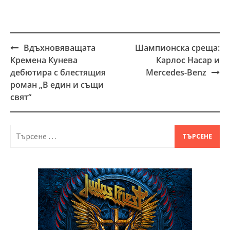
Вдъхновяващата
Шампионска среща:
Post
Кремена Кунева
Карлос Насар и
navigation
дебютира с блестящия
Mercedes-Benz
роман „В един и същи
свят“
Търсене
за: