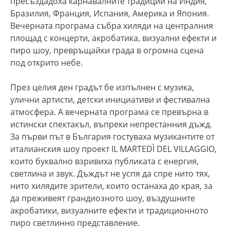
пресъздадоха карнавалните традиции на Индия,
Бразилия, Франция, Испания, Америка и Япония.
Вечерната програма събра хиляди на централния
площад с концерти, акробатика, визуални ефекти и
пиро шоу, превръщайки града в огромна сцена
под открито небе.
През целия ден градът бе изпълнен с музика,
улични артисти, детски инициативи и фестивална
атмосфера. А вечерната програма се превърна в
истински спектакъл, въпреки непрестанния дъжд.
За първи път в България гостуваха музикантите от
италианския шоу проект IL MARTEDÌ DEL VILLAGGIO,
които буквално взривиха публиката с енергия,
светлина и звук. Дъждът не успя да спре нито тях,
нито хилядите зрители, които останаха до края, за
да преживеят грандиозното шоу, въздушните
акробатики, визуалните ефекти и традиционното
пиро светлинно представление.