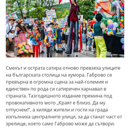
Смехът и острата сатира отново превзеха улиците
на българската столица на хумора. Габрово се
превърна в огромна сцена за най-големия и
единствен по рода си сатиричен карнавал в
страната. Тазгодишното издание премина под
провокативното мото „Краят е близо. Да му
отпуснем!“, а хиляди жители и гости на града
изпълниха централните улици, за да станат част от
зрелище, което само Габрово може да сътвори.