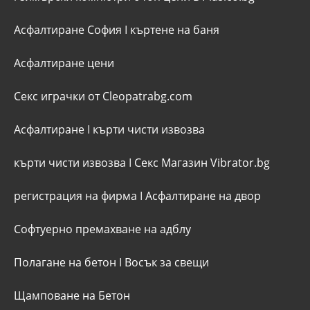
Асфалтиране София
I
къртене на баня
Асфалтиране цени
Секс играчки от Cleopatrabg.com
Асфалтиране
I
кърти чисти извозва
кърти чисти извозва
I
Секс Магазин Vibrator.bg
регистрация на фирма
I
Асфалтиране на двор
Софтуерно премахване на адблу
Полагане на бетон
I
Восък за свещи
Щамповане на Бетон