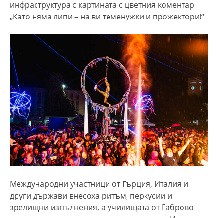
инфраструктура с картината с цветния коментар
„Като няма липи – на ви теменужки и прожектори!“
Международни участници от Гърция, Италия и
други държави внесоха ритъм, перкусии и
зрелищни изпълнения, а училищата от Габрово