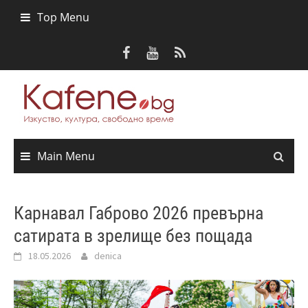
Skip
Top Menu
to
content
Main Menu
Карнавал Габрово 2026 превърна
сатирата в зрелище без пощада
18.05.2026
denica