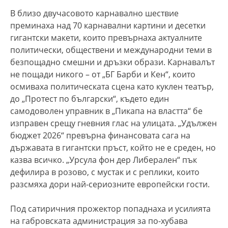
В близо двучасовото карнавално шествие
преминаха над 70 карнавални картини и десетки
гигантски макети, които превърнаха актуалните
политически, обществени и международни теми в
безпощадно смешни и дръзки образи. Карнавалът
не пощади никого – от „БГ Барби и Кен“, които
осмиваха политическата сцена като куклен театър,
до „Протест по български“, където един
самодоволен управник в „Пикапа на властта“ бе
изправен срещу гневния глас на улицата. „Удължен
бюджет 2026“ превърна финансовата сага на
държавата в гигантски пръст, който не е среден, но
казва всичко. „Урсула фон дер Либерален“ пък
дефилира в розово, с мустак и с реплики, които
разсмяха дори най-сериозните европейски гости.
Под сатиричния прожектор попаднаха и усилията
на габровската администрация за по-хубава