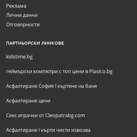
Реклама
Лични данни
Отговорности
ПАРТНЬОРСКИ ЛИНКОВЕ
kidstime.bg
геймърски компютри с топ цени в Plasico.bg
Асфалтиране София
I
къртене на баня
Асфалтиране цени
Секс играчки от Cleopatrabg.com
Асфалтиране
I
кърти чисти извозва