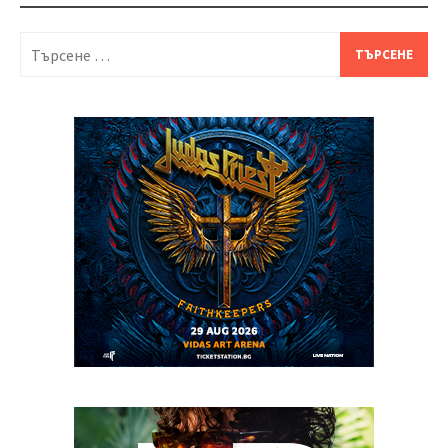
Търсене
за: