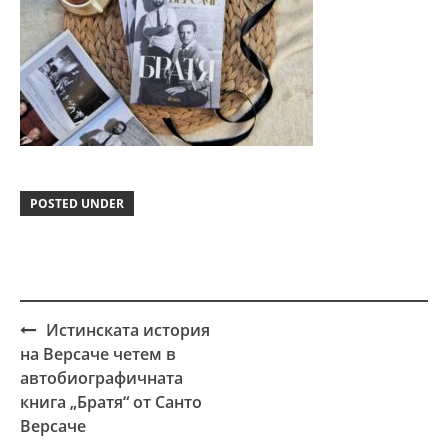
POSTED UNDER
Истинската история
Post
на Версаче четем в
navigation
автобиографичната
книга „Братя“ от Санто
Версаче