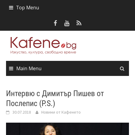
Skip
Top Menu
to
content
Main Menu
Интервю с Димитър Пишев от
Послепис (P.S.)
30.07.2018
Новини от Кафенето