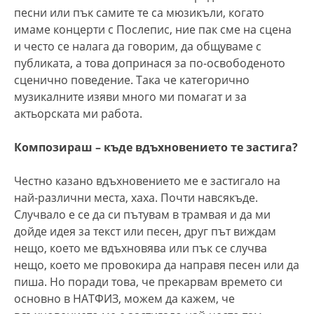
песни или пък самите те са мюзикъли, когато
имаме концерти с Послепис, ние пак сме на сцена
и често се налага да говорим, да общуваме с
публиката, а това допринася за по-освободеното
сценично поведение. Така че категорично
музикалните изяви много ми помагат и за
актьорската ми работа.
Композираш – къде вдъхновението те застига?
Честно казано вдъхновението ме е застигало на
най-различни места, хаха. Почти навсякъде.
Случвало е се да си пътувам в трамвая и да ми
дойде идея за текст или песен, друг път виждам
нещо, което ме вдъхновява или пък се случва
нещо, което ме провокира да направя песен или да
пиша. Но поради това, че прекарвам времето си
основно в НАТФИЗ, можем да кажем, че