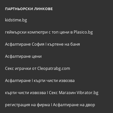
ПАРТНЬОРСКИ ЛИНКОВЕ
kidstime.bg
геймърски компютри с топ цени в Plasico.bg
Асфалтиране София
I
къртене на баня
Асфалтиране цени
Секс играчки от Cleopatrabg.com
Асфалтиране
I
кърти чисти извозва
кърти чисти извозва
I
Секс Магазин Vibrator.bg
регистрация на фирма
I
Асфалтиране на двор