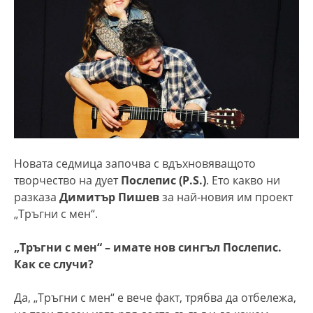
Новата седмица започва с вдъхновяващото
творчество на дует
Послепис (P.S.)
. Ето какво ни
разказа
Димитър Пишев
за най-новия им проект
„Тръгни с мен“.
„Тръгни с мен“ – имате нов сингъл Послепис.
Как се случи?
Да, „Тръгни с мен“ е вече факт, трябва да отбележа,