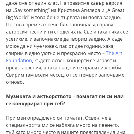
даже сме от един клас. Направихме кавър версия
на „Say something“ на Кристина Агилера и „A Great
Big World“ и това беше първата ни поява заедно.
По това време аз вече бях започнал да правя
авторски песни и ги споделях на Све и така някак се
усетихме, и започнахме да творим заедно. А къде
може да ни чуе човек, пак от две години, хаха,
свирим в едно уютно и прекрасно място –
The Art
Foundation
, където освен концерти се играят и
представления, а така също и се правят изложби.
Свирим там всеки месец, от септември започваме
отново.
Музиката и актьорството – помагат ли си или
се конкурират при теб?
При мен определено си помагат. Освен, че в
специалността ми се набляга много на пеенето,
тъй като много често в нашите представления има