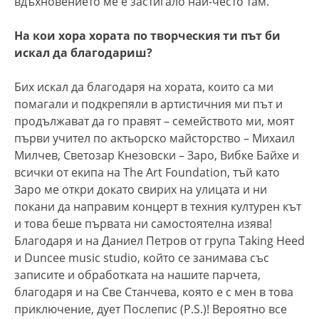
вдъхновението ме е застигало най-често там.
На кои хора хората по творческия ти път би
искал да благодариш?
Бих искал да благодаря на хората, които са ми
помагали и подкрепяли в артистичния ми път и
продължават да го правят – семейството ми, моят
първи учител по актьорско майсторство – Михаил
Милчев, Светозар Кнезовски – Заро, Вибке Байхе и
всички от екипа на The Art Foundation, тъй като
Заро ме откри докато свирих на улицата и ни
покани да направим концерт в техния културен кът
и това беше първата ни самостоятелна изява!
Благодаря и на Даниел Петров от група Taking Heed
и Duncee music studio, който се занимава със
записите и обработката на нашите парчета,
благодаря и на Све Станчева, която е с мен в това
приключение, дует Послепис (P.S.)! Вероятно все