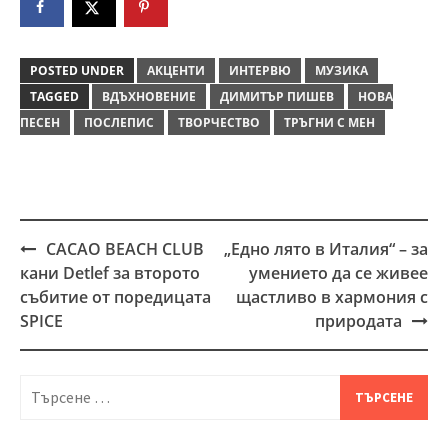
POSTED UNDER
АКЦЕНТИ
ИНТЕРВЮ
МУЗИКА
TAGGED
ВДЪХНОВЕНИЕ
ДИМИТЪР ПИШЕВ
НОВА
ПЕСЕН
ПОСЛЕПИС
ТВОРЧЕСТВО
ТРЪГНИ С МЕН
CACAO BEACH CLUB
„Едно лято в Италия“ – за
Post
кани Detlef за второто
умението да се живее
navigation
събитие от поредицата
щастливо в хармония с
SPICE
природата
Търсене
за: