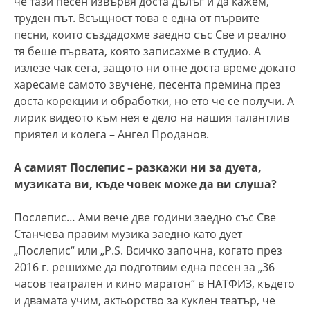
че тази песен извървя доста дълъг и да кажем,
труден път. Всъщност това е една от първите
песни, които създадохме заедно със Све и реално
тя беше първата, която записахме в студио. А
излезе чак сега, защото ни отне доста време докато
харесаме самото звучене, песента премина през
доста корекции и обработки, но ето че се получи. А
лирик видеото към нея е дело на нашия талантлив
приятел и колега – Ангел Проданов.
А самият Послепис – разкажи ни за дуета,
музиката ви, къде човек може да ви слуша?
Послепис… Ами вече две години заедно със Све
Станчева правим музика заедно като дует
„Послепис“ или „P.S. Всичко започна, когато през
2016 г. решихме да подготвим една песен за „36
часов театрален и кино маратон“ в НАТФИЗ, където
и двамата учим, актьорство за куклен театър, че