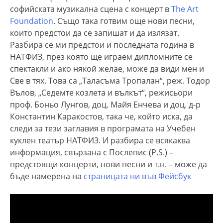
софийската музикална сцена с концерт в
The Art
Foundation
. Също така готвим още нови песни,
които предстои да се запишат и да излязат.
Разбира се ми предстои и последната година в
НАТФИЗ, през която ще играем дипломните се
спектакли и ако някой желае, може да види мен и
Све в тях. Това са „Таласъма Тропалан“, реж. Тодор
Вълов, „Седемте козлета и вълкът“, режисьори
проф. Боньо Лунгов, доц. Майя Енчева и доц. д-р
Константин Каракостов, така че, който иска, да
следи за тези заглавия в програмата на Учебен
куклен театър НАТФИЗ. И разбира се всякаква
информация, свързана с Послепис (P.S.) –
предстоящи концерти, нови песни и т.н. – може да
бъде намерена на
страницата ни във Фейсбук