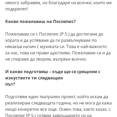
някого забравям, но благодаря на всички, които ме
подкрепят!
Какво пожелаваш на Послепис?
Пожелавам си с Послепис (P.S.) да достигаме до
хората и да успяваме да ги развълнуваме по
някакъв начин с музиката си. Това е най-важното
за нас, това ни прави щастливи. Пожелавам си и да
не спираме да творим, въпреки всичко.
И какво подготвяш – къде ще се срещнем с
изкуството ти следващия
път?
Подготвям един театрален проект, който искам да
реализирам следващата година, но не мога да кажа
нищо конкретно все още. Освен това, както казах, с
Послепис (P.S.) готвим завръщането си на