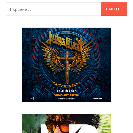
Търсене
за: