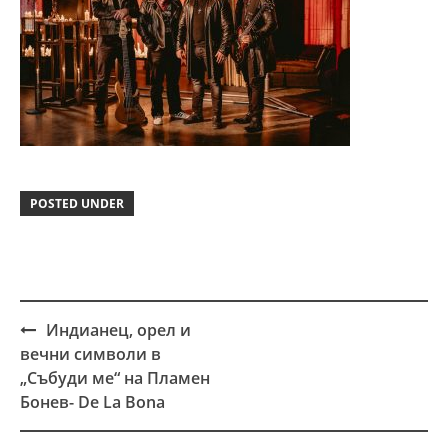
POSTED UNDER
Индианец, орел и
Post
вечни символи в
navigation
„Събуди ме“ на Пламен
Бонев- De La Bona