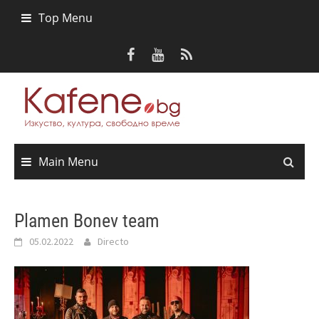
Skip
Top Menu
to
content
Main Menu
Plamen Bonev team
05.02.2022
Directo