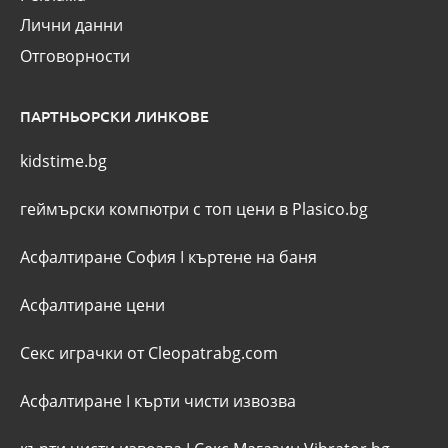
Лични данни
Отговорности
ПАРТНЬОРСКИ ЛИНКОВЕ
kidstime.bg
геймърски компютри с топ цени в Plasico.bg
Асфалтиране София
I
къртене на баня
Асфалтиране цени
Секс играчки от Cleopatrabg.com
Асфалтиране
I
кърти чисти извозва