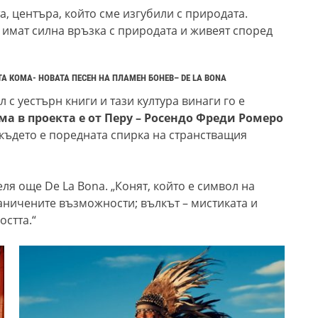
а, центъра, който сме изгубили с природата.
о имат силна връзка с природата и живеят според
КОМА- НОВАТА ПЕСЕН НА ПЛАМЕН БОНЕВ– DE LA BONA
 с уестърн книги и тази култура винаги го е
а в проекта е от Перу – Росендо Фреди Ромеро
 където е поредната спирка на странстващия
ля още De La Bona. „Конят, който е символ на
раничените възможности; вълкът – мистиката и
остта.“