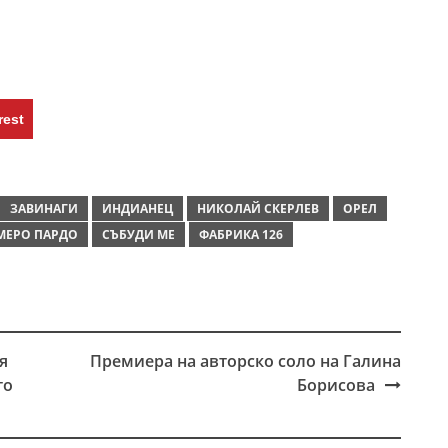
rest
ЗАВИНАГИ
ИНДИАНЕЦ
НИКОЛАЙ СКЕРЛЕВ
ОРЕЛ
МЕРО ПАРДО
СЪБУДИ МЕ
ФАБРИКА 126
я
Премиера на авторско соло на Галина
то
Борисова