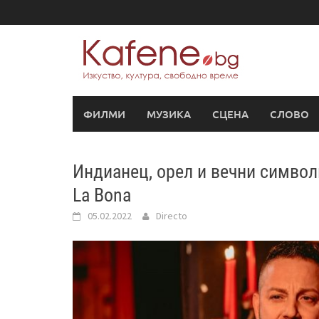
Skip
to
content
ФИЛМИ
МУЗИКА
СЦЕНА
СЛОВО
Индианец, орел и вечни символ
La Bona
05.02.2022
Directo