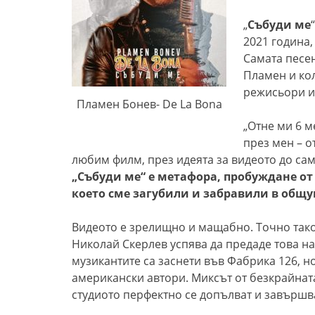
„
Събуди ме
2021 година,
Самата песен
Пламен и кол
режисьори и
Пламен Бонев- De La Bona
„Отне ми 6 м
през мен – о
любим филм, през идеята за видеото до сам
„Събуди ме“ е метафора, пробуждане от
което сме загубили и забравили в общу
Видеото е зрелищно и мащабно. Точно тако
Николай Скерлев успява да предаде това на
музикантите са заснети във Фабрика 126, н
американски автори. Миксът от безкрайнат
студиото перфектно се допълват и завършв