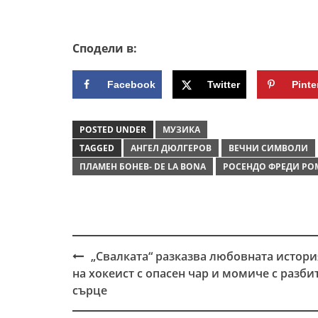
Сподели в:
Facebook
Twitter
Pinte
POSTED UNDER
МУЗИКА
TAGGED
АНГЕЛ ДЮЛГЕРОВ
ВЕЧНИ СИМВОЛИ
ПЛАМЕН БОНЕВ- DE LA BONA
РОСЕНДО ФРЕДИ РО
„Свалката“ разказва любовната истори
Post
на хокеист с опасен чар и момиче с разби
navigation
сърце