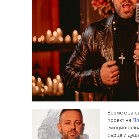
Време е за с
проект на
Пл
емоционална 
сърце и душа