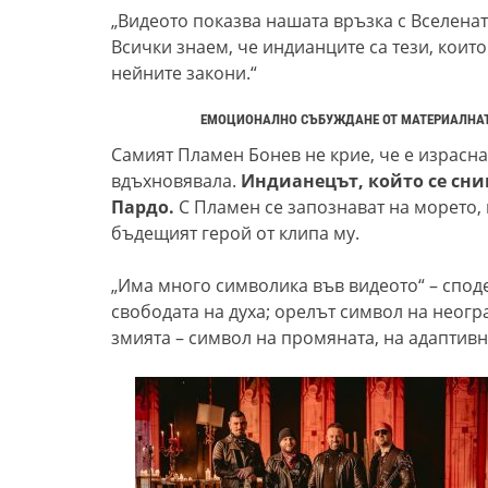
„Видеото показва нашата връзка с Вселенат
Всички знаем, че индианците са тези, коит
нейните закони.“
ЕМОЦИОНАЛНО СЪБУЖДАНЕ ОТ МАТЕРИАЛНАТА 
Самият Пламен Бонев не крие, че е израснал
вдъхновявала.
Индианецът, който се сним
Пардо.
С Пламен се запознават на морето,
бъдещият герой от клипа му.
„Има много символика във видеото“ – споде
свободата на духа; орелът символ на неог
змията – символ на промяната, на адаптивн