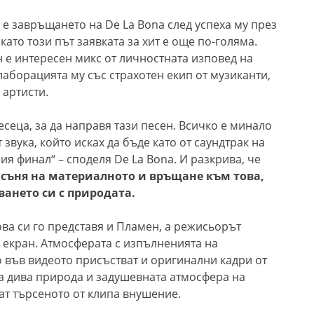
“ е завръщането на De La Bona след успеха му през
 като този път заявката за хит е още по-голяма.
 е интересен микс от личностната изповед на
аборацията му със страхотен екип от музиканти,
 артисти.
есеца, за да направя тази песен. Всичко е минало
т звука, който исках да бъде като от саундтрак на
ия финал“ – споделя De La Bona. И разкрива, че
 съня на материалното и връщане към това,
ването си с природата.
ва си го представя и Пламен, а режисьорът
 екран. Атмосферата с изпълненията на
о във видеото присъстват и оригинални кадри от
а дива природа и задушевната атмосфера на
ат търсеното от клипа внушение.