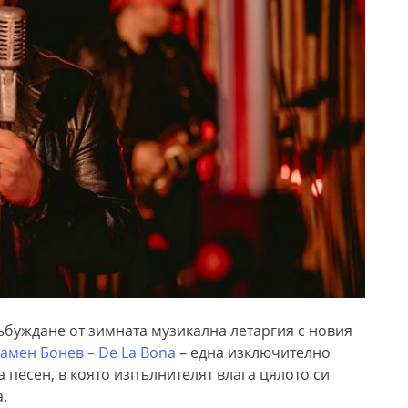
ъбуждане от зимната музикална летаргия с новия
амен Бонев – De La Bona
– една изключително
песен, в която изпълнителят влага цялото си
.