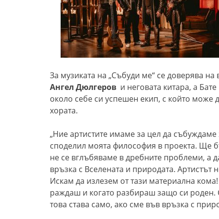
За музиката на „Събуди ме“ се доверява на
Ангел Дюлгеров
и неговата китара, а Бат
около себе си успешен екип, с който може д
хората.
„Ние артистите имаме за цел да събуждаме х
споделил моята философия в проекта. Ще б
не се вглъбяваме в дребните проблеми, а д
връзка с Вселената и природата. Артистът н
Искам да излезем от тази материална кома! 
раждаш и когато разбираш защо си роден. 
това става само, ако сме във връзка с приро