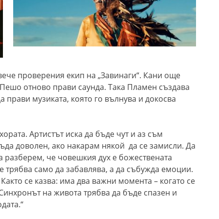
 вече проверения екип на „Завинаги“. Кани още
е Пешо отново прави саунда. Така Пламен създава
а прави музиката, която го вълнува и докосва
ората. Артистът иска да бъде чут и аз съм
ъда доволен, ако накарам някой да се замисли. Да
а разберем, че човешкия дух е божествената
е трябва само да забавлява, а да събужда емоции.
Както се казва: има два важни момента – когато се
Синхронът на живота трябва да бъде спазен и
дата.“