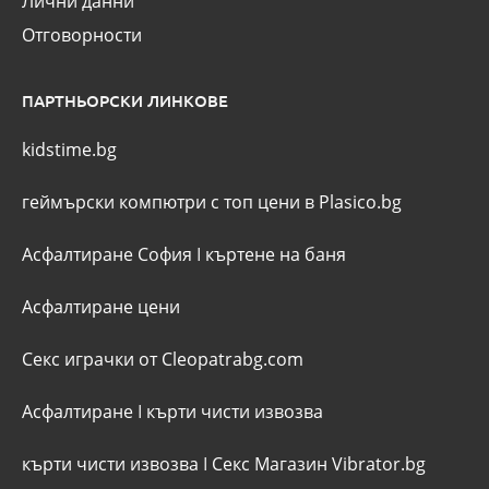
Лични данни
Отговорности
ПАРТНЬОРСКИ ЛИНКОВЕ
kidstime.bg
геймърски компютри с топ цени в Plasico.bg
Асфалтиране София
I
къртене на баня
Асфалтиране цени
Секс играчки от Cleopatrabg.com
Асфалтиране
I
кърти чисти извозва
кърти чисти извозва
I
Секс Магазин Vibrator.bg