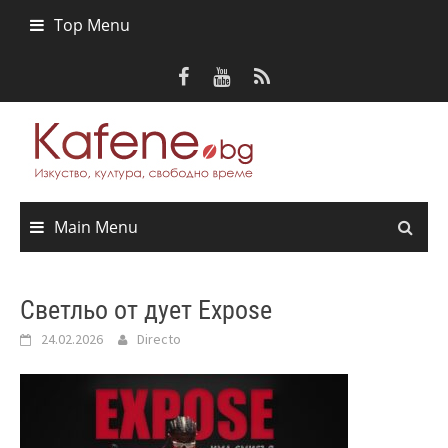
Skip
Top Menu
to
content
Main Menu
Светльо от дует Expose
24.02.2026
Directo