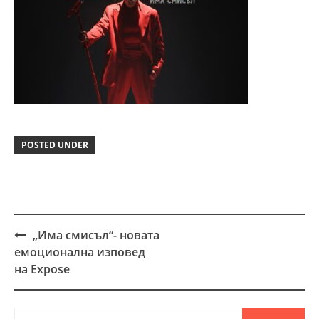
POSTED UNDER
„Има смисъл“- новата
Post
емоционална изповед
navigation
на Expose
Търсене