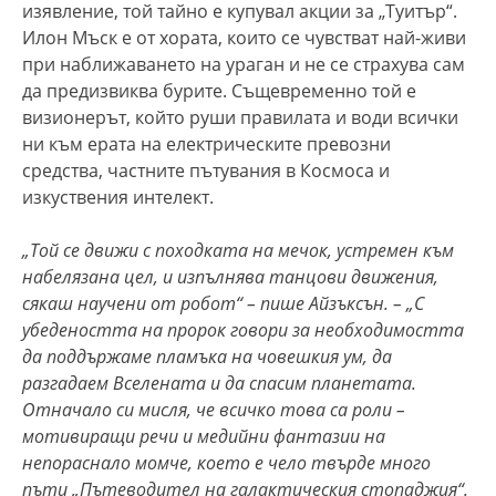
изявление, той тайно е купувал акции за „Туитър“.
Илон Мъск е от хората, които се чувстват най-живи
при наближаването на ураган и не се страхува сам
да предизвиква бурите. Същевременно той е
визионерът, който руши правилата и води всички
ни към ерата на електрическите превозни
средства, частните пътувания в Космоса и
изкуствения интелект.
„Той се движи с походката на мечок, устремен към
набелязана цел, и изпълнява танцови движения,
сякаш научени от робот“ – пише Айзъксън. – „С
убедеността на пророк говори за необходимостта
да поддържаме пламъка на човешкия ум, да
разгадаем Вселената и да спасим планетата.
Отначало си мисля, че всичко това са роли –
мотивиращи речи и медийни фантазии на
непораснало момче, което е чело твърде много
пъти „Пътеводител на галактическия стопаджия“.