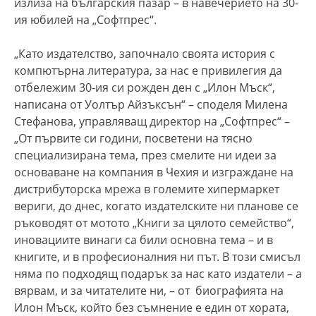
излиза на българския пазар – в навечерието на 30-
ия юбилей на „Софтпрес“.
„Като издателство, започнало своята история с
компютърна литература, за нас е привилегия да
отбележим 30-ия си рожден ден с „Илон Мъск“,
написана от Уолтър Айзъксън“ – споделя Милена
Стефанова, управляващ директор на „Софтпрес“ –
„От първите си години, посветени на тясно
специализирана тема, през смелите ни идеи за
основаване на компания в Чехия и изграждане на
дистрибуторска мрежа в големите хипермаркет
вериги, до днес, когато издателските ни планове се
ръководят от мотото „Книги за цялото семейство“,
иновациите винаги са били основна тема – и в
книгите, и в професионалния ни път. В този смисъл
няма по подходящ подарък за нас като издатели – а
вярвам, и за читателите ни, – от биографията на
Илон Мъск, който без съмнение е един от хората,