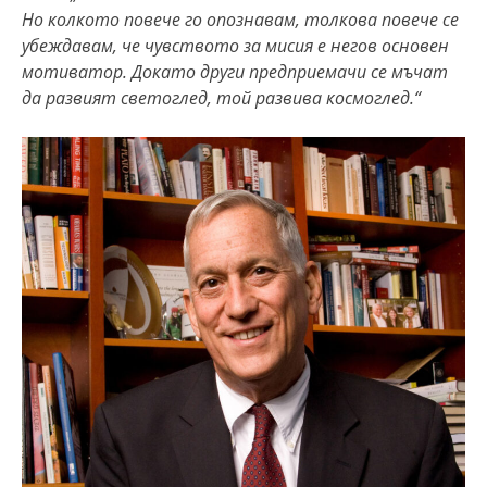
Но колкото повече го опознавам, толкова повече се
убеждавам, че чувството за мисия е негов основен
мотиватор. Докато други предприемачи се мъчат
да развият светоглед, той развива космоглед.“