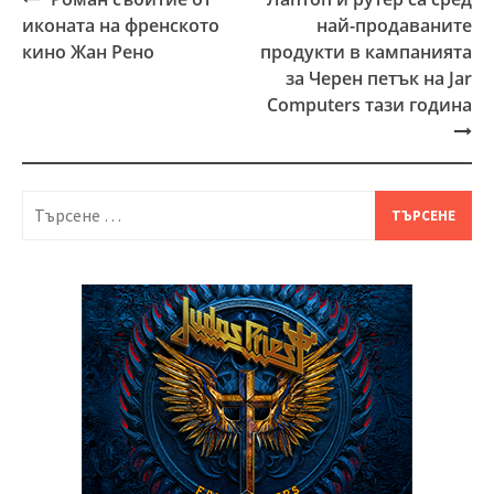
Post
иконата на френското
най-продаваните
navigation
кино Жан Рено
продукти в кампанията
за Черен петък на Jar
Computers тази година
Търсене
за: