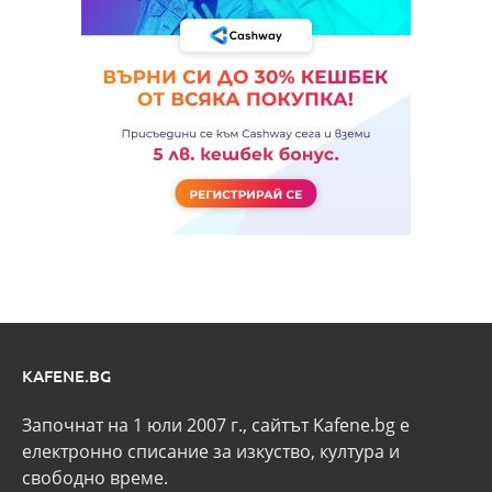
KAFENE.BG
Започнат на 1 юли 2007 г., сайтът Kafene.bg e
eлектронно списание за изкуство, култура и
свободно време.