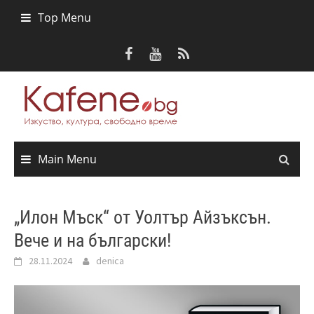
Skip
Top Menu
to
content
Main Menu
„Илон Мъск“ от Уолтър Айзъксън.
Вече и на български!
28.11.2024
denica