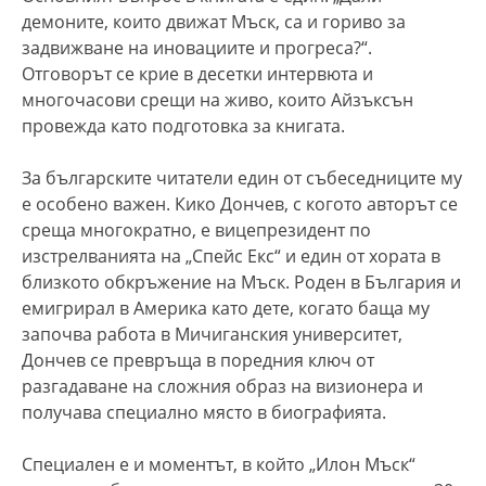
демоните, които движат Мъск, са и гориво за
задвижване на иновациите и прогреса?“.
Отговорът се крие в десетки интервюта и
многочасови срещи на живо, които Айзъксън
провежда като подготовка за книгата.
За българските читатели един от събеседниците му
е особено важен. Кико Дончев, с когото авторът се
среща многократно, е вицепрезидент по
изстрелванията на „Спейс Екс“ и един от хората в
близкото обкръжение на Мъск. Роден в България и
емигрирал в Америка като дете, когато баща му
започва работа в Мичиганския университет,
Дончев се превръща в поредния ключ от
разгадаване на сложния образ на визионера и
получава специално място в биографията.
Специален е и моментът, в който „Илон Мъск“