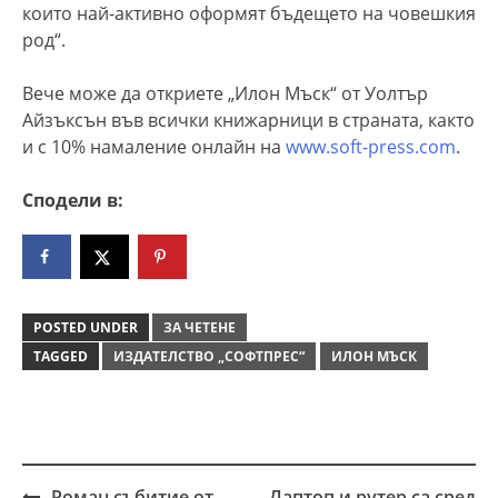
които най-активно оформят бъдещето на човешкия
род“.
Вече може да откриете „Илон Мъск“ от Уолтър
Айзъксън във всички книжарници в страната, както
и с 10% намаление онлайн на
www.soft-press.com
.
Сподели в:
POSTED UNDER
ЗА ЧЕТЕНЕ
TAGGED
ИЗДАТЕЛСТВО „СОФТПРЕС“
ИЛОН МЪСК
Роман събитие от
Лаптоп и рутер са сред