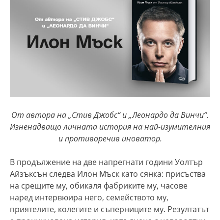
От автора на „Стив Джобс“ и „Леонардо да Винчи“.
Изненадващо личната история на най-изумителния
и противоречив иноватор.
В продължение на две напрегнати години Уолтър
Айзъксън следва Илон Мъск като сянка: присъства
на срещите му, обикаля фабриките му, часове
наред интервюира него, семейството му,
приятелите, колегите и съперниците му. Резултатът