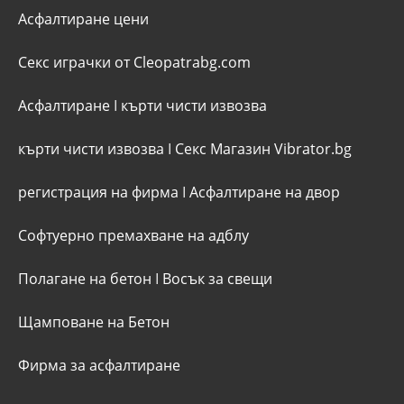
Асфалтиране цени
Секс играчки от Cleopatrabg.com
Асфалтиране
I
кърти чисти извозва
кърти чисти извозва
I
Секс Магазин Vibrator.bg
регистрация на фирма
I
Асфалтиране на двор
Софтуерно премахване на адблу
Полагане на бетон
I
Восък за свещи
Щамповане на Бетон
Фирма за асфалтиране