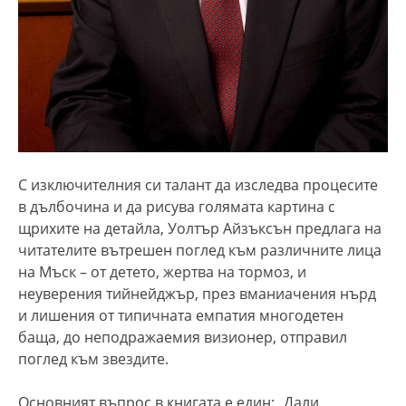
С изключителния си талант да изследва процесите
в дълбочина и да рисува голямата картина с
щрихите на детайла, Уолтър Айзъксън предлага на
читателите вътрешен поглед към различните лица
на Мъск – от детето, жертва на тормоз, и
неуверения тийнейджър, през вманиачения нърд
и лишения от типичната емпатия многодетен
баща, до неподражаемия визионер, отправил
поглед към звездите.
Основният въпрос в книгата е един: „Дали