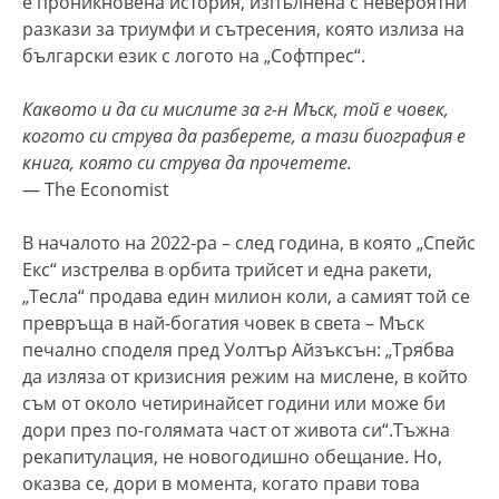
е проникновена история, изпълнена с невероятни
разкази за триумфи и сътресения, която излиза на
български език с логото на „Софтпрес“.
Каквото и да си мислите за г-н Мъск, той е човек,
когото си струва да разберете, а тази биография е
книга, която си струва да прочетете.
— The Economist
В началото на 2022-ра – след година, в която „Спейс
Екс“ изстрелва в орбита трийсет и една ракети,
„Тесла“ продава един милион коли, а самият той се
превръща в най-богатия човек в света – Мъск
печално споделя пред Уолтър Айзъксън: „Трябва
да изляза от кризисния режим на мислене, в който
съм от около четиринайсет години или може би
дори през по-голямата част от живота си“.Тъжна
рекапитулация, не новогодишно обещание. Но,
оказва се, дори в момента, когато прави това