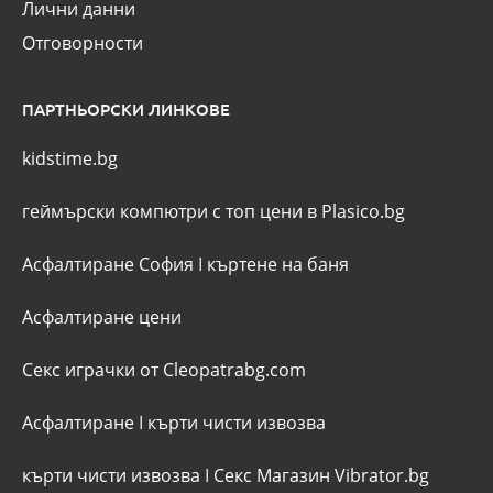
Лични данни
Отговорности
ПАРТНЬОРСКИ ЛИНКОВЕ
kidstime.bg
геймърски компютри с топ цени в Plasico.bg
Асфалтиране София
I
къртене на баня
Асфалтиране цени
Секс играчки от Cleopatrabg.com
Асфалтиране
I
кърти чисти извозва
кърти чисти извозва
I
Секс Магазин Vibrator.bg