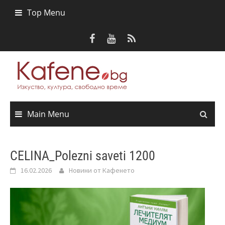
Skip
Top Menu
to
content
Main Menu
CELINA_Polezni saveti 1200
16.02.2026
Новини от Кафенето