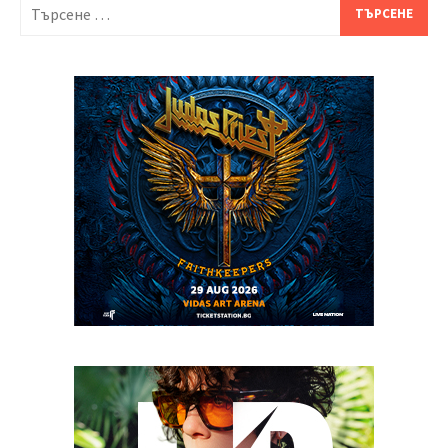
Търсене
за: