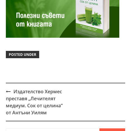
POSTED UNDER
Издателство Хермес
Post
преставя „Лечителят
navigation
медиум. Сок от целина“
от Антъни Уилям