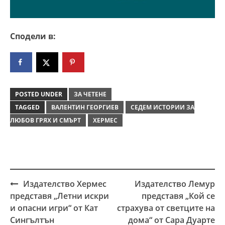
Сподели в:
POSTED UNDER
ЗА ЧЕТЕНЕ
TAGGED
ВАЛЕНТИН ГЕОРГИЕВ
СЕДЕМ ИСТОРИИ ЗА
ЛЮБОВ ГРЯХ И СМЪРТ
ХЕРМЕС
Издателство Хермес
Издателство Лемур
Post
представя „Летни искри
представя „Кой се
navigation
и опасни игри“ от Кат
страхува от светците на
Сингълтън
дома“ от Сара Дуарте