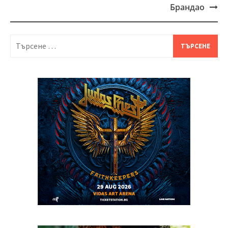
Брандао
Търсене
за: