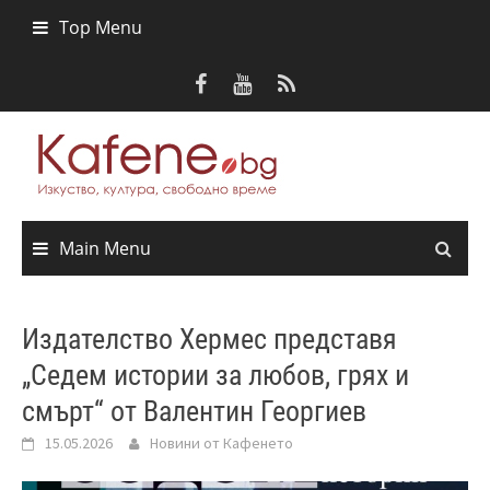
Skip
Top Menu
to
content
Main Menu
Издателство Хермес представя
„Седем истории за любов, грях и
смърт“ от Валентин Георгиев
15.05.2026
Новини от Кафенето