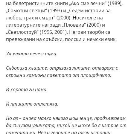
на белетристичните книги „Ако сме вечни“ (1989),
„Самотни светци“ (1993) и „Седем истории за
любов, грях и смърт“ (2000). Носител е на
литературните награди „Пловдив“ (2000) и
„Светлоструй“ (1995, 2001). Негови творби са
превеждани на сръбски, полски и немски език.
Уличката вече я няма.
Събориха къщите, отрязаха липите, откараха с
огромни камиони паветата от площадчето.
И хората ги няма.
И птиците отлетяха.
Но аз – онова малко някога момченце, продължавам
да сънувам уличката, никой не може да я изтрие от
паметта ми. Нея и героите на тези истории: