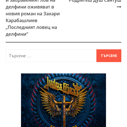
делфини оживяват в
новия роман на Захари
Карабашлиев
„Последният ловец на
делфини“
Търсене
за: