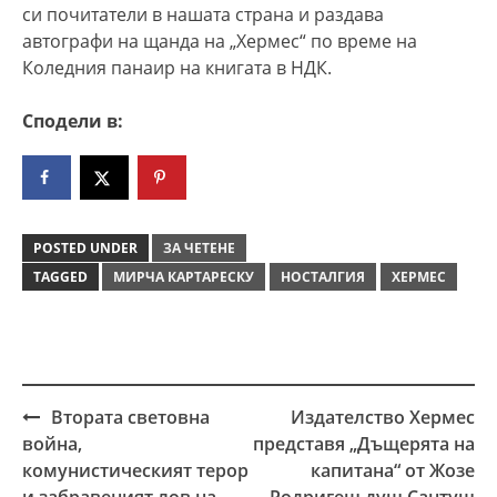
си почитатели в нашата страна и раздава
автографи на щанда на „Хермес“ по време на
Коледния панаир на книгата в НДК.
Сподели в:
POSTED UNDER
ЗА ЧЕТЕНЕ
TAGGED
МИРЧА КАРТАРЕСКУ
НОСТАЛГИЯ
ХЕРМЕС
Втората световна
Издателство Хермес
Post
война,
представя „Дъщерята на
navigation
комунистическият терор
капитана“ от Жозе
и забравеният лов на
Родригеш душ Сантуш