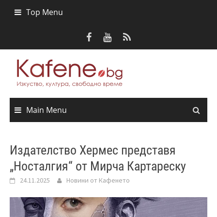
Skip
Top Menu
to
content
Main Menu
Издателство Хермес представя
„Носталгия“ от Мирча Картареску
24.11.2025
Новини от Кафенето