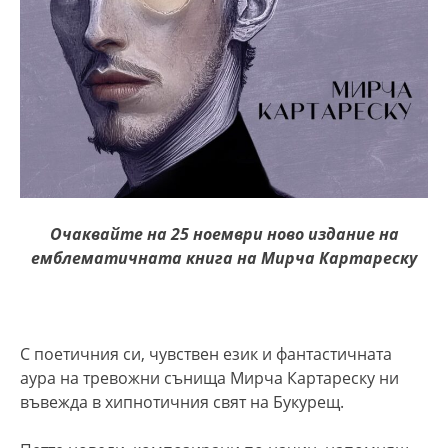
Очаквайте на 25
ноември н
ово издание на
емблем
атичната книга на Мирча Картареску
С поетичния си, чувствен език и фантастичната
аура на тревожни сънища Мирча Картареску ни
въвежда в хипнотичния свят на Букурещ.