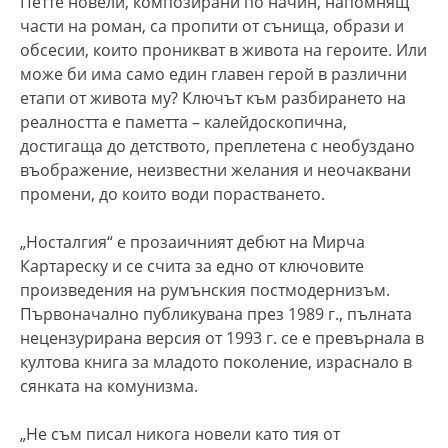
Петте новели, композирани по начин, напомнящ
части на роман, са пропити от сънища, образи и
обсесии, които проникват в живота на героите. Или
може би има само един главен герой в различни
етапи от живота му? Ключът към разбирането на
реалността е паметта – калейдоскопична,
достигаща до детството, преплетена с необуздано
въображение, неизвестни желания и неочаквани
промени, до които води порастването.
„Носталгия“ е прозаичният дебют на Мирча
Картареску и се счита за едно от ключовите
произведения на румънския постмодернизъм.
Първоначално публикувана през 1989 г., пълната
нецензурирана версия от 1993 г. се е превърнала в
култова книга за младото поколение, израснало в
сянката на комунизма.
„Не съм писал никога новели като тия от