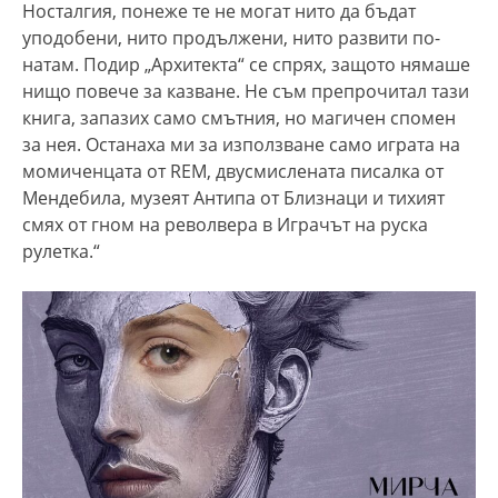
Носталгия, понеже те не могат нито да бъдат
уподобени, нито продължени, нито развити по-
натам. Подир „Архитекта“ се спрях, защото нямаше
нищо повече за казване. Не съм препрочитал тази
книга, запазих само смътния, но магичен спомен
за нея. Останаха ми за използване само играта на
момиченцата от REM, двусмислената писалка от
Мендебила, музеят Антипа от Близнаци и тихият
смях от гном на револвера в Играчът на руска
рулетка.“