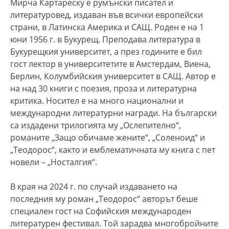
Мирча Картареску е румънски писател и
литературовед, издаван във всички европейски
страни, в Латинска Америка и САЩ. Роден е на 1
юни 1956 г. в Букурещ. Преподава литература в
Букурещкия университет, а през годините е бил
гост лектор в университетите в Амстердам, Виена,
Берлин, Колумбийския университет в САЩ. Автор е
на над 30 книги с поезия, проза и литературна
критика. Носител е на много национални и
международни литературни награди. На български
са издадени трилогията му „Ослепително“,
романите „Защо обичаме жените“, „Соленоид“ и
„Теодорос“, както и емблематичната му книга с пет
новели – „Носталгия“.
В края на 2024 г. по случай издаването на
последния му роман „Теодорос“ авторът беше
специален гост на Софийския международен
литературен фестивал. Той зарадва многобройните