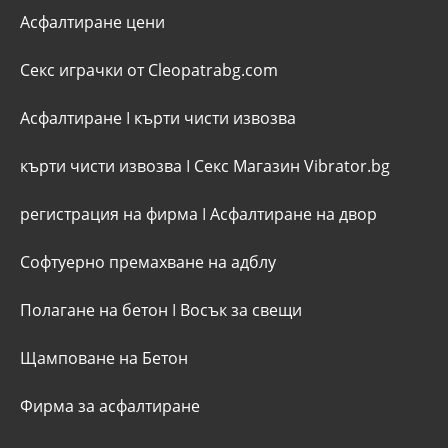
Асфалтиране цени
Секс играчки от Cleopatrabg.com
Асфалтиране
I
кърти чисти извозва
кърти чисти извозва
I
Секс Магазин Vibrator.bg
регистрация на фирма
I
Асфалтиране на двор
Софтуерно премахване на адблу
Полагане на бетон
I
Восък за свещи
Щамповане на Бетон
Фирма за асфалтиране