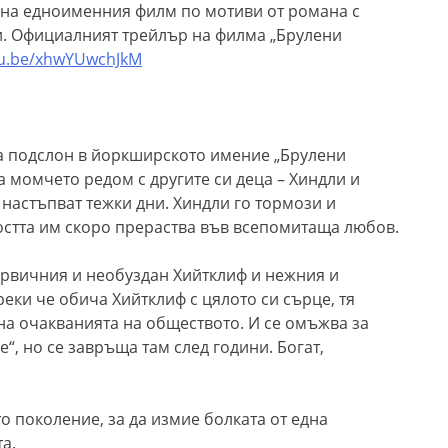
 на едноименния филм по мотиви от романа с
и. Официалният трейлър на филма „Брулени
tu.be/xhwYUwchJkM
а подслон в йоркширското имение „Брулени
 момчето редом с другите си деца – Хиндли и
 настъпват тежки дни. Хиндли го тормози и
зостта им скоро прераства във всепомитаща любов.
ървичния и необуздан Хийтклиф и нежния и
еки че обича Хийтклиф с цялото си сърце, тя
а очакванията на обществото. И се омъжва за
“, но се завръща там след години. Богат,
 поколение, за да измие болката от една
а.