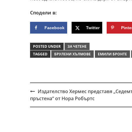
Сподели в:
Facebook
Twitter
Pinte
POSTED UNDER
ЗА ЧЕТЕНЕ
TAGGED
БРУЛЕНИ ХЪЛМОВЕ
ЕМИЛИ БРОНТЕ
Издателство Хермес представя „Седем
Post
пръстена“ от Нора Робъртс
navigation