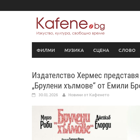
Skip
to
content
ФИЛМИ
МУЗИКА
СЦЕНА
СЛОВО
Издателство Хермес представя 
„Брулени хълмове“ от Емили Бр
30.01.2026
Новини от Кафенето