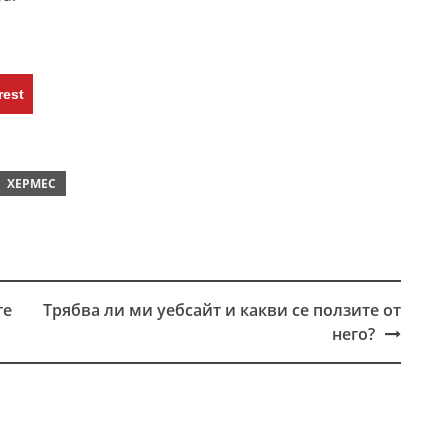
rest
ХЕРМЕС
те
Трябва ли ми уебсайт и какви се ползите от
него?