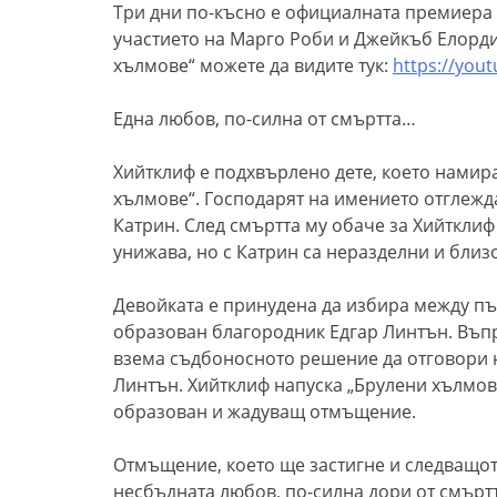
Три дни по-късно е официалната премиера
участието на Марго Роби и Джейкъб Елорд
хълмове“ можете да видите тук:
https://you
Една любов, по-силна от смъртта…
Хийтклиф е подхвърлено дете, което намир
хълмове“. Господарят на имението отглежда
Катрин. След смъртта му обаче за Хийтклиф
унижава, но с Катрин са неразделни и бли
Девойката е принудена да избира между п
образован благородник Едгар Линтън. Въпр
взема съдбоносното решение да отговори н
Линтън. Хийтклиф напуска „Брулени хълмове
образован и жадуващ отмъщение.
Отмъщение, което ще застигне и следващото
несбъдната любов, по-силна дори от смъртт