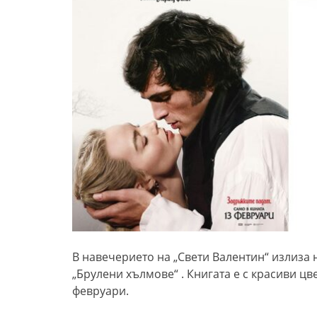
В навечерието на „Свети Валентин“ излиза 
„Брулени хълмове“ . Книгата е с красиви ц
февруари.