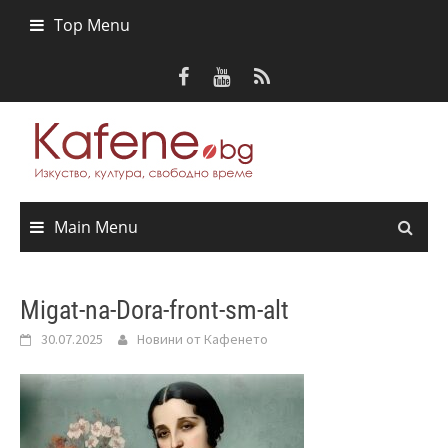
Skip
Top Menu
to
content
Main Menu
Migat-na-Dora-front-sm-alt
30.07.2025
Новини от Кафенето