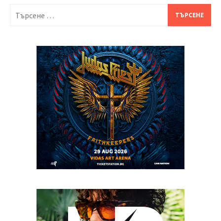
Търсене
за: