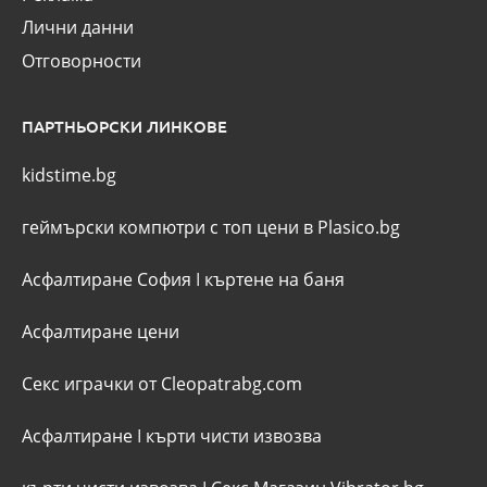
Лични данни
Отговорности
ПАРТНЬОРСКИ ЛИНКОВЕ
kidstime.bg
геймърски компютри с топ цени в Plasico.bg
Асфалтиране София
I
къртене на баня
Асфалтиране цени
Секс играчки от Cleopatrabg.com
Асфалтиране
I
кърти чисти извозва