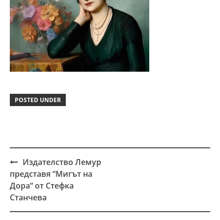
POSTED UNDER
Издателство Лемур
Post
представя “Мигът на
navigation
Дора“ от Стефка
Станчева