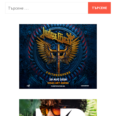
Търсене
за: