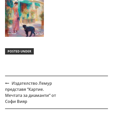
POSTED UNDER
Издателство Лемур
Post
представя “Картие.
navigation
Мечтата за диаманти“ от
Софи Вияр