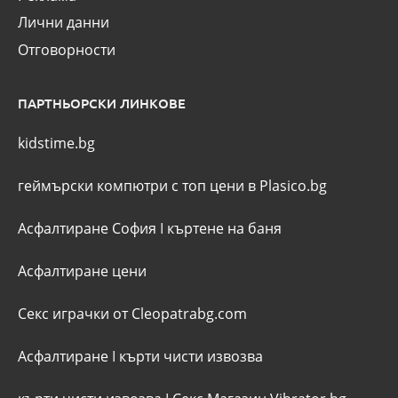
Лични данни
Отговорности
ПАРТНЬОРСКИ ЛИНКОВЕ
kidstime.bg
геймърски компютри с топ цени в Plasico.bg
Асфалтиране София
I
къртене на баня
Асфалтиране цени
Секс играчки от Cleopatrabg.com
Асфалтиране
I
кърти чисти извозва