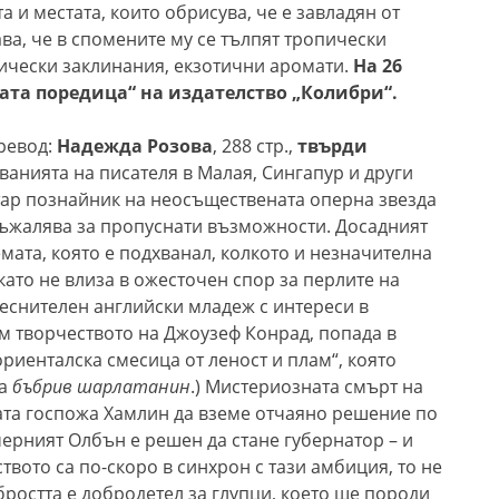
 и местата, които обрисува, че е завладян от
ва, че в спомените му се тълпят тропически
ически заклинания, екзотични аромати.
На
26
ата поредица“ на издателство „Колибри“.
превод:
Надежда Розова
, 288 стр.,
твърди
вяванията на писателя в Малая, Сингапур и други
тар познайник на неосъществената оперна звезда
 съжалява за пропуснати възможности. Досадният
емата, която е подхванал, колкото и незначителна
окато не влиза в ожесточен спор за перлите на
теснителен английски младеж с интереси в
ъм творчеството на Джоузеф Конрад, попада в
риенталска смесица от леност и плам“, която
за
бъбрив шарлатанин
.) Мистериозната смърт на
ата госпожа Хамлин да вземе отчаяно решение по
ерният Олбън е решен да стане губернатор – и
ството са по-скоро в синхрон с тази амбиция, то не
бростта е добродетел за глупци, което ще породи