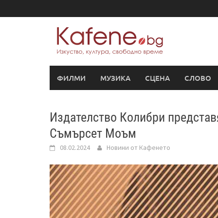
Skip
to
content
ФИЛМИ
МУЗИКА
СЦЕНА
СЛОВО
Издателство Колибри представя
Съмърсет Моъм
08.02.2024
Новини от Кафенето