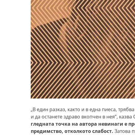
„В един разказ, както и в една пиеса, тряб
и да останете здраво вкопчен в нея”, казв
гледната точка на автора невинаги е про
предимство, отколкото слабост.
Затова п