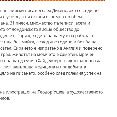
т английски писател след Дикенс, ако се съди по
 и е успял да ни остави огромно по обем
на, 31 пиеси, множество пътеписи, есета и
ието от лондонското висше общество до
ден е в Париж, където баща му е на работа в
става без майка, а след две години и без баща.
сател. Сирачето е изпратено в Англия и поверено
 град. Животът на момчето е самотен, мрачен,
о пращат да учи в Хайделберг, където започва да
Англия, завършва медицина и придобитата
цяло на писането, особено след големия успех на
на илюстрация на Теодор Ушев, а художественото
илов.