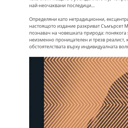
най-неочаквани последици…
Определяни като нетрадиционни, ексцентри
настоящото издание разкриват Съмърсет Мо
познавач на човешката природа: понякога 
неизменно проницателен и трезв реалист, 
обстоятелствата върху индивидуалната вол