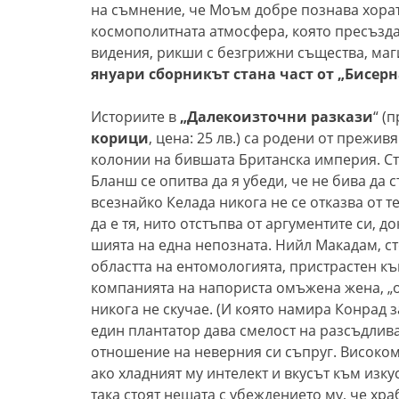
на съмнение, че Моъм добре познава хората
космополитната атмосфера, която пресъзда
видения, рикши с безгрижни същества, маг
януари сборникът
ста
на
част от „Бисерн
Историите в
„Далекоизточни разкази
“ (
корици
, цена: 25 лв.) са родени от прежи
колонии на бившата Британска империя. С
Бланш се опитва да я убеди, че не бива да
всезнайко Келада никога не се отказва от т
да е тя, нито отстъпва от аргументите си, д
шията на една непозната. Нийл Макадам, с
областта на ентомологията, пристрастен к
компанията на напориста омъжена жена, „о
никога не скучае. (И която намира Конрад 
един плантатор дава смелост на разсъдлив
отношение на неверния си съпруг. Високом
ако хладният му интелект и вкусът към изку
така стоят нещата с убеждението му, че хра