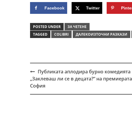
Facebook
Twitter
Pinte
POSTED UNDER
ЗА ЧЕТЕНЕ
TAGGED
COLIBRI
ДАЛЕКОИЗТОЧНИ РАЗКАЗИ
Публиката аплодира бурно комедията
Post
„Заклеваш ли се в децата?“ на премиерата
navigation
София