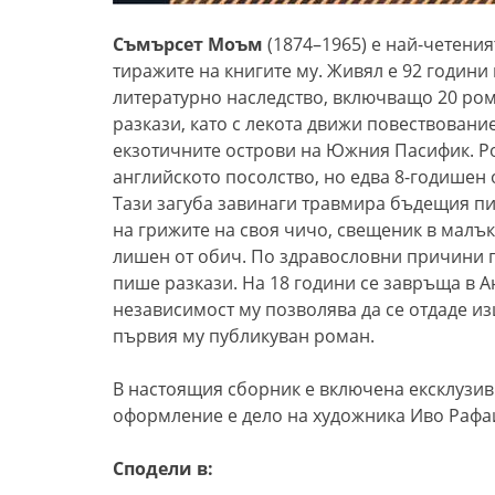
Съмърсет Моъм
(1874–1965) е най-четения
тиражите на книгите му. Живял е 92 години
литературно наследство, включващо 20 рома
разкази, като с лекота движи повествован
екзотичните острови на Южния Пасифик. Ро
английското посолство, но едва 8-годишен о
Тази загуба завинаги травмира бъдещия пи
на грижите на своя чичо, свещеник в малък
лишен от обич. По здравословни причини г
пише разкази. На 18 години се завръща в 
независимост му позволява да се отдаде из
първия му публикуван роман.
В настоящия сборник е включена ексклузив
оформление е дело на художника Иво Рафа
Сподели в: