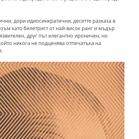
чни, дори идиосинкратични, десетте разказа в
ъм като белетрист от най-висок ранг и мъдър
язвителен, друг път елегантно ироничен, но
който никога не подценява отпечатъка на
я.