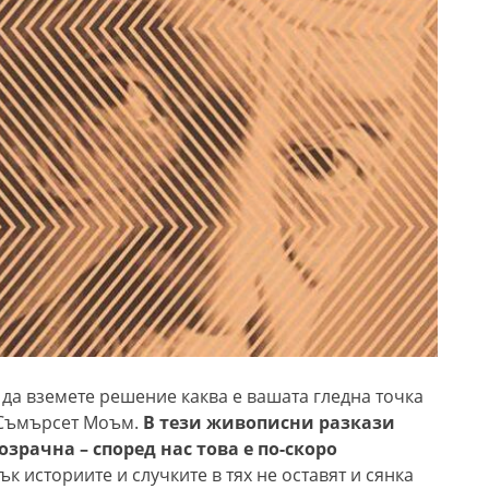
ва да вземете решение каква е вашата гледна точка
а Съмърсет Моъм.
В тези живописни разкази
зрачна – според нас това е по-скоро
ък историите и случките в тях не оставят и сянка