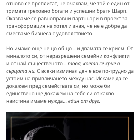
отново се преплитат, не очаквам, че той е един от
тримата греховно богати и успешни братя Шарп.
Оказваме се равноправни партньори в проект за
трансформация на хотел и зная, че не е добре да
смесваме бизнеса с удоволствието.
Но имаме още нещо общо – и двамата се крием. От
миналото си, от неразрешени семейни конфликти
и от най-същественото –
това, което се крие в
сърцата ни.
С всеки изминал ден е все по-трудно да
устоим на привличането между нас. Искаме да се
докажем пред семействата си, но може би
единствено ще докажем на себе си от какво
наистина имаме нужда…
един от друг.