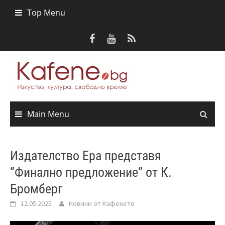
Skip
Top Menu
to
content
Main Menu
Издателство Ера представя
“Финално предложение“ от К.
Бромберг
12.05.2025
Новини от Кафенето