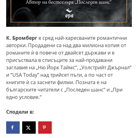
К. Бромберг
е сред най-харесваните романтични
авторки. Продадени са над два милиона копия от
романите ѝ в повече от двайсет държави и е
присъствала в списъците за най-продавани
заглавия на „Ню Йорк Таймс“, „Уолстрийт Джърнал“
и “USA Today” над трийсет пъти, а по част от
книгите ѝ са заснети филми. Позната е на
българските читатели с „Последен шанс“ и „При
едно условие.“
Сподели в: