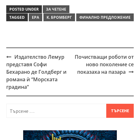
POSTED UNDER
ЗА ЧЕТЕНЕ
TAGGED
ЕРА
К. БРОМБЕРГ
ФИНАЛНО ПРЕДЛОЖЕНИЕ
Издателство Лемур
Почистващи роботи от
Post
представя Софи
ново поколение се
navigation
Бехарано де Голдберг и
показаха на пазара
романа ѝ “Морската
градина“
Търсене
за: