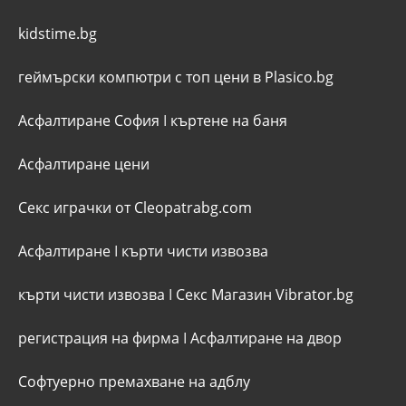
kidstime.bg
геймърски компютри с топ цени в Plasico.bg
Асфалтиране София
I
къртене на баня
Асфалтиране цени
Секс играчки от Cleopatrabg.com
Асфалтиране
I
кърти чисти извозва
кърти чисти извозва
I
Секс Магазин Vibrator.bg
регистрация на фирма
I
Асфалтиране на двор
Софтуерно премахване на адблу