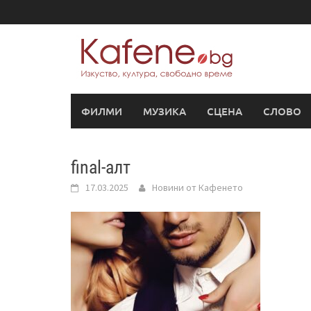
Skip
to
content
ФИЛМИ
МУЗИКА
СЦЕНА
СЛОВО
final-алт
17.03.2025
Новини от Кафенето