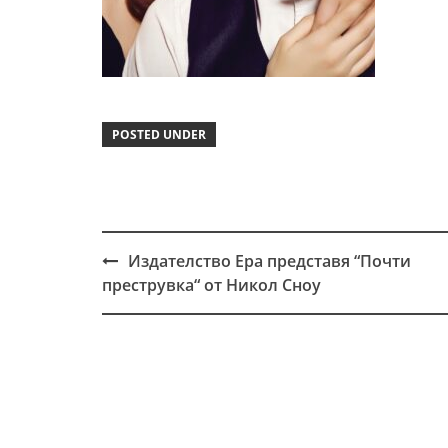
POSTED UNDER
Издателство Ера представя “Почти
Post
преструвка“ от Никол Сноу
navigation