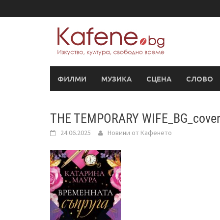
Skip
to
content
ФИЛМИ
МУЗИКА
СЦЕНА
СЛОВО
THE TEMPORARY WIFE_BG_cover_
24.06.2025
Новини от Кафенето