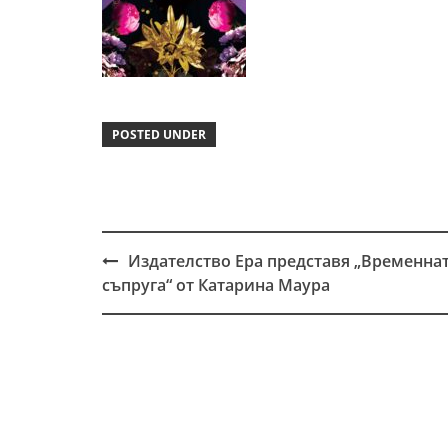
POSTED UNDER
Издателство Ера представя „Временна
Post
съпруга“ от Катарина Маура
navigation