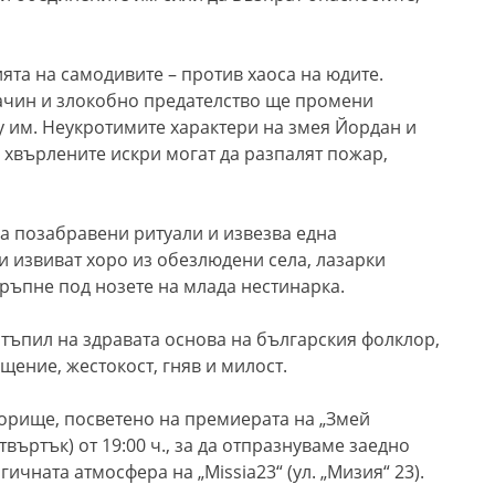
ята на самодивите – против хаоса на юдите.
ачин и злокобно предателство ще промени
 им. Неукротимите характери на змея Йордан и
и хвърлените искри могат да разпалят пожар,
 позабравени ритуали и извезва една
и извиват хоро из обезлюдени села, лазарки
тръпне под нозете на млада нестинарка.
стъпил на здравата основа на българския фолклор,
ение, жестокост, гняв и милост.
орище, посветено на премиерата на „Змей
твъртък) от 19:00 ч., за да отпразнуваме заедно
чната атмосфера на „Missia23“ (ул. „Мизия“ 23).