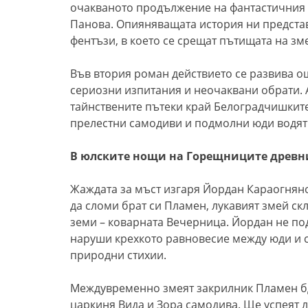
очакваното продължение на фантастичния 
Панова. Опияняващата история ни предста
фентъзи, в което се срещат пътищата на з
Във втория роман действието се развива ощ
сериозни изпитания и неочаквани обрати. 
тайнствените пътеки край Белоградчишките
прелестни самодиви и подмолни юди водят
В юлските нощи на Горещниците древни 
Жаждата за мъст изгаря Йордан Караогняно
да сломи брат си Пламен, лукавият змей ск
земи – коварната Вечерница. Йордан не под
наруши крехкото равновесие между юди и 
природни стихии.
Междувременно змеят закрилник Пламен бди
царкиня Вида и Зора самодива. Ще успеят 