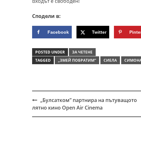
Входът е свободен!
Сподели в:
Facebook
Twitter
Pinte
POSTED UNDER
ЗА ЧЕТЕНЕ
TAGGED
„ЗМЕЙ ПОБРАТИМ“
СИЕЛА
СИМОНА
„Булсатком” партнира на пътуващото
Post
лятно кино Open Air Cinema
navigation