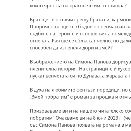
които яростта на враговете им отприщва?
Брат ще се опълчи срещу брата си, хармони
Пророчество ще се сбъдне по неочакван н
съдбите на героите и отношенията помежду
огнената Рая ще се сблъскат челно, но дал
способен да изпепели дори и змей?
Въображението на Симона Панова дорисува
пленителна история. На страниците ѝ кукер
пускат венчетата си по Дунава, а жаравата 
В духа на любимите фентъзи поредици, но 
„Змей побратим“ е роман за прошка и отмъщ
Призоваваме ви и на нашето читателско сб
побратим“ Очакваме ви на 8 юни 2023 г. (че
със Симона Панова появата на романа в маги