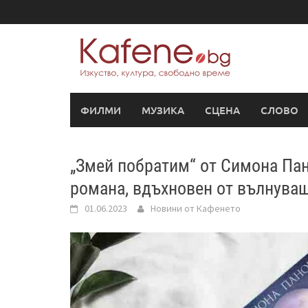
Skip
to
content
ФИЛМИ
МУЗИКА
СЦЕНА
СЛОВО
„Змей побратим“ от Симона Па
романа, вдъхновен от вълнува
01.06.2023
Новини от Кафенето