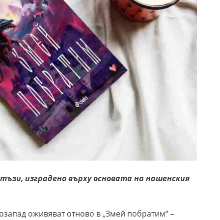
нтъзи, изградено върху основата на нашенския
озапад оживяват отново в „Змей побратим“ –