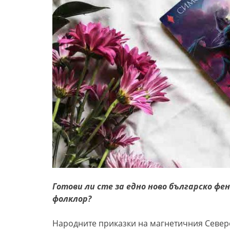
Готови ли сте за едно ново българско фе
фолклор?
Народните приказки на магнетичния Север