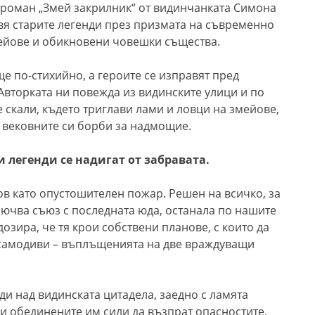
роман „Змей закрилник“ от видинчанката Симона
вя старите легенди през призмата на съвременно
мейове и обикновени човешки същества.
е по-стихийно, а героите се изправят пред
Авторката ни повежда из видинските улици и по
 скали, където триглави лами и ловци на змейове,
 вековните си борби за надмощие.
легенди се надигат от забравата.
в като опустошителен пожар. Решен на всичко, за
лючва съюз с последната юда, останала по нашите
озира, че тя крои собствени планове, с които да
самодиви – въплъщенията на две враждуващи
 над видинската цитадела, заедно с ламята
ли обединените им сили да възпрат опасностите,