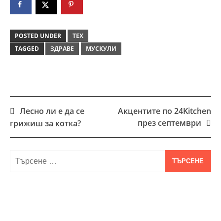
POSTED UNDER
ТЕХ
TAGGED
ЗДРАВЕ
МУСКУЛИ
Лесно ли е да се
Акцентите по 24Kitchen
Post
през септември
грижиш за котка?
navigation
Търсене
за: