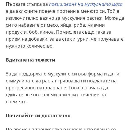
Първата стъпка за
повишаване на мускулната маса
е да включите повече протеин в менюто си. Той е
изключително важно за мускулния растеж. Може да
си го набавите от месо, яйца, риба, млечни
продукти, боб, киноа. Помислете също така за
прием на добавки, за да сте сигурни, че получавате
нужното количество.
Вдигане на тежести
За да поддържате мускулите си във форма и да ги
стимулирате да растат трябва да ги подлагате на
прогресивно натоварване. Това означава да
вдигате все по-големи тежести с течение на
времето.
Почивайте си достатъчно
По време на тренировка в мускулните влакна се