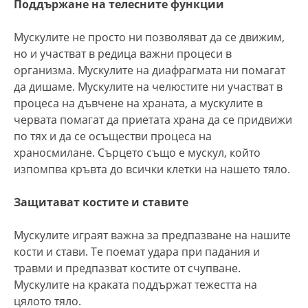
Поддържане на телесните функции
Мускулите не просто ни позволяват да се движим,
но и участват в редица важни процеси в
организма. Мускулите на диафрагмата ни помагат
да дишаме. Мускулите на челюстите ни участват в
процеса на дъвчене на храната, а мускулите в
червата помагат да приетата храна да се придвижи
по тях и да се осъществи процеса на
храносмилане. Сърцето също е мускул, който
изпомпва кръвта до всички клетки на нашето тяло.
Защитават костите и ставите
Мускулите играят важна за предпазване на нашите
кости и стави. Те поемат удара при падания и
травми и предпазват костите от счупване.
Мускулите на краката поддържат тежестта на
цялото тяло.