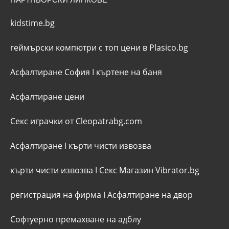
kidstime.bg
геймърски компютри с топ цени в Plasico.bg
Асфалтиране София
I
къртене на баня
Асфалтиране цени
Секс играчки от Cleopatrabg.com
Асфалтиране
I
кърти чисти извозва
кърти чисти извозва
I
Секс Магазин Vibrator.bg
регистрация на фирма
I
Асфалтиране на двор
Софтуерно премахване на адблу