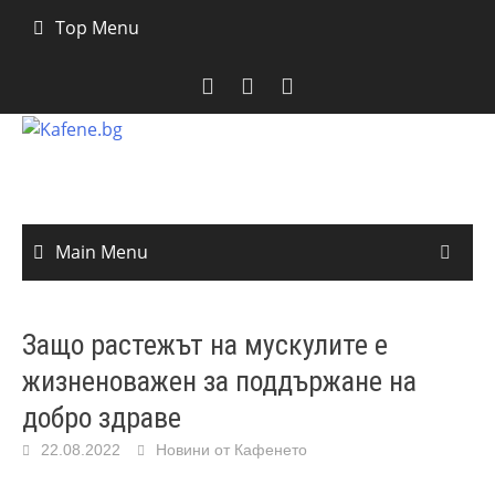
Skip
Top Menu
to
content
Main Menu
Защо растежът на мускулите е
жизненоважен за поддържане на
добро здраве
22.08.2022
Новини от Кафенето