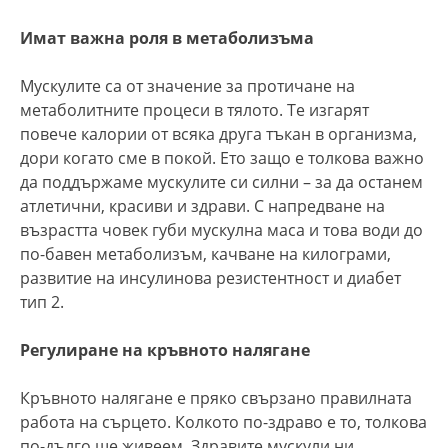
Имат важна роля в метаболизъма
Мускулите са от значение за протичане на
метаболитните процеси в тялото. Те изгарят
повече калории от всяка друга тъкан в организма,
дори когато сме в покой. Ето защо е толкова важно
да поддържаме мускулите си силни – за да останем
атлетични, красиви и здрави. С напредване на
възрастта човек губи мускулна маса и това води до
по-бавен метаболизъм, качване на килограми,
развитие на инсулинова резистентност и диабет
тип 2.
Регулиране на кръвното налягане
Кръвното налягане е пряко свързано правилната
работа на сърцето. Колкото по-здраво е то, толкова
по-дълго ще живеем. Здравите мускули ни