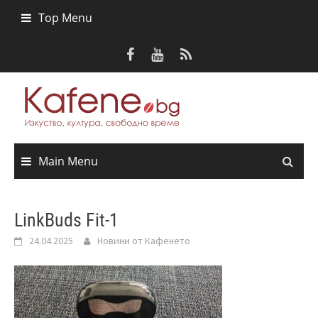
Skip
Top Menu
to
content
Main Menu
LinkBuds Fit-1
24.04.2025
Новини от Кафенето