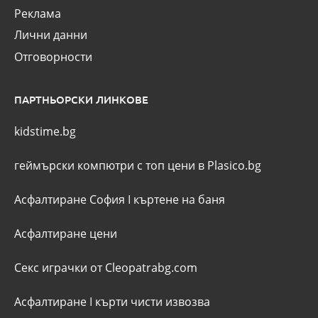
Реклама
Лични данни
Отговорности
ПАРТНЬОРСКИ ЛИНКОВЕ
kidstime.bg
геймърски компютри с топ цени в Plasico.bg
Асфалтиране София
I
къртене на баня
Асфалтиране цени
Секс играчки от Cleopatrabg.com
Асфалтиране
I
кърти чисти извозва