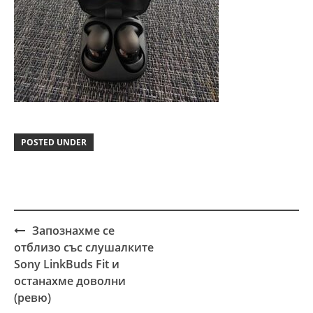
POSTED UNDER
Запознахме се
Post
отблизо със слушалките
navigation
Sony LinkBuds Fit и
останахме доволни
(ревю)