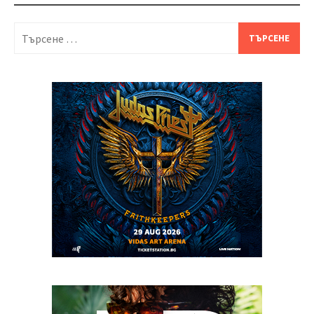
Търсене
за: