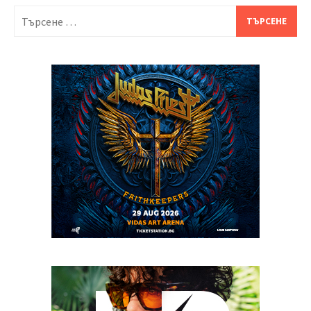
Търсене
за: