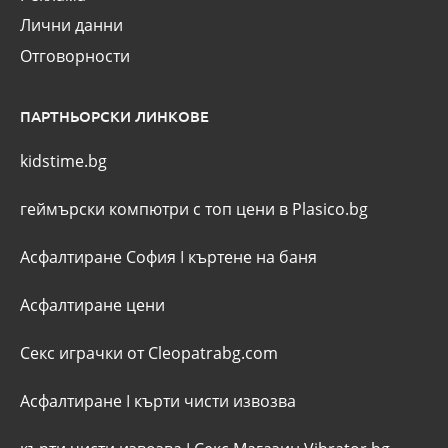
Лични данни
Отговорности
ПАРТНЬОРСКИ ЛИНКОВЕ
kidstime.bg
геймърски компютри с топ цени в Plasico.bg
Асфалтиране София
I
къртене на баня
Асфалтиране цени
Секс играчки от Cleopatrabg.com
Асфалтиране
I
кърти чисти извозва