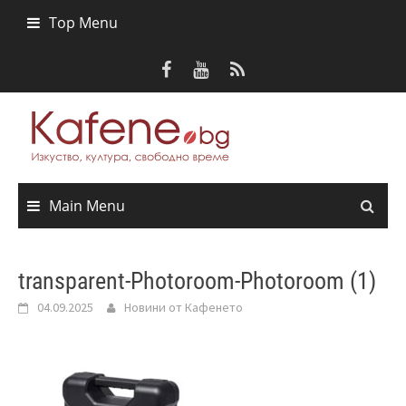
Skip
Top Menu
to
content
Main Menu
transparent-Photoroom-Photoroom (1)
04.09.2025
Новини от Кафенето