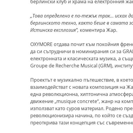
берлински клуб и храмa на електронния жа
„Това определено е по-тежък трак… исках д
берлинското техно,
както беше
в
самата зо
Истинска експлозия”
,
коментира Жар.
OXYMORE отдава почит към покойния френск
да си сътрудничи в номинирания си за GRAM
електронната и класическата музика, а същ
Groupe de Recherche Musical (GRM), институт
Проектът е музикално пътешествие, в което
взаимодействат с новата композиция на Жар
една революционна, хиптонична атмосфера
движение „musique concrete“, жанр на комп
използват като суров материал. Родено пре
революционизира начина, по който се създ
преоткрива тази концепция със съвременн