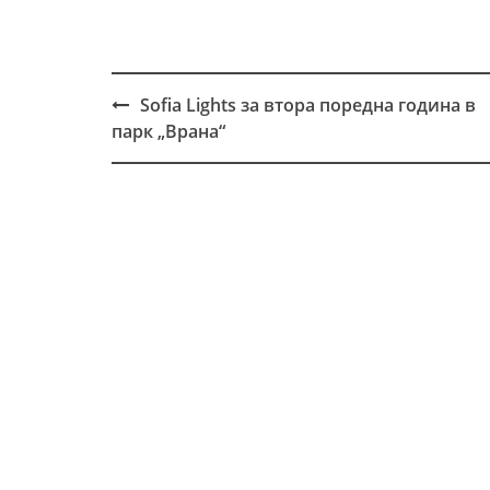
Sofia Lights за втора поредна година в
Post
парк „Врана“
navigation