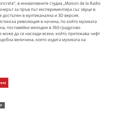
ncrete“, в иновативните студиа „Maison de la Radio
пионерът за пръв път експериментира със звуци в
е достъпен в мултиканална и 3D версия.
стинска революция в начина, по който музиката
а, поставяйки мелодии в 360-градусово
 може да се наслади всеки, който притежава чифт
одобна величина, което издига музиката на
rest
АР