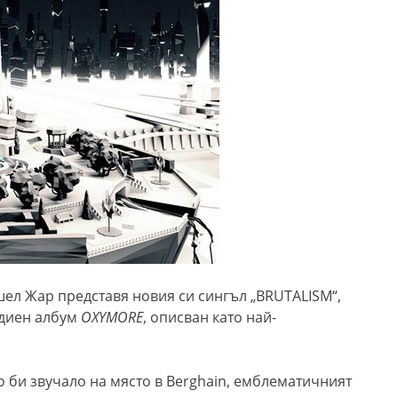
ел Жар представя новия си сингъл „BRUTALISM“,
удиен албум
OXYMORE
, описван като най-
о би звучало на място в Berghain, емблематичният