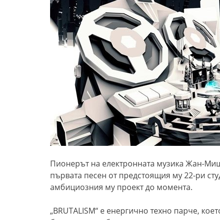
Пионерът на електронната музика Жан-Миш
първата песен от предстоящия му 22-ри ст
амбициозния му проект до момента.
„BRUTALISM“ е енергично техно парче, коет