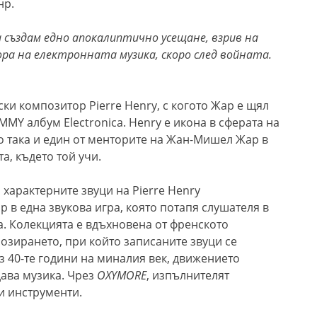
нр.
а създам
едно
апокалиптично
усещане,
взрив на
ра на електронната музика, скоро след войната
.
и композитор Pierre Henry, с когото Жар е щял
MY албум Electronica. Henry е икона в сферата на
о така и един от менторите на Жан-Мишел Жар в
а, където той учи.
 характерните звуци на Pierre Henry
 в една звукова игра, която потапя слушателя в
. Колекцията е вдъхновена от френското
озирането, при който записаните звуци се
з 40-те години на миналия век, движението
ава музика. Чрез
OXYMORE
, изпълнителят
и инструменти.