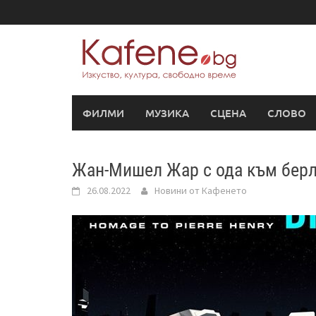
Skip
to
content
ФИЛМИ
МУЗИКА
СЦЕНА
СЛОВО
Жан-Мишел Жар с ода към берл
26.08.2022
Новини от Кафенето