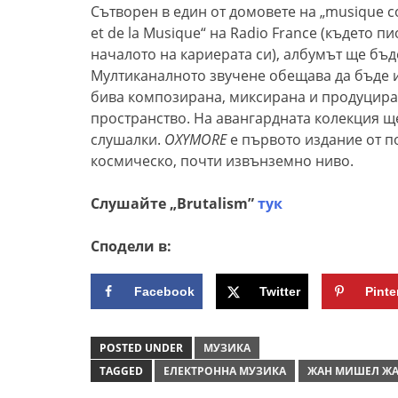
Сътворен в един от домовете на „musique co
et de la Musique“ на Radio France (където 
началото на кариерата си), aлбумът ще бъд
Мултиканалното звучене обещава да бъде и
бива композирана, миксирана и продуциран
пространство. На авангардната колекция ще
слушалки.
OXYMORE
е първото издание от п
космическо, почти извънземно ниво.
Слушайте „
Brutalism”
тук
Сподели в:
Facebook
Twitter
Pinte
POSTED UNDER
МУЗИКА
TAGGED
ЕЛЕКТРОННА МУЗИКА
ЖАН МИШЕЛ Ж