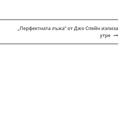
„Перфектната лъжа“ от Джо Спейн излиза
утре