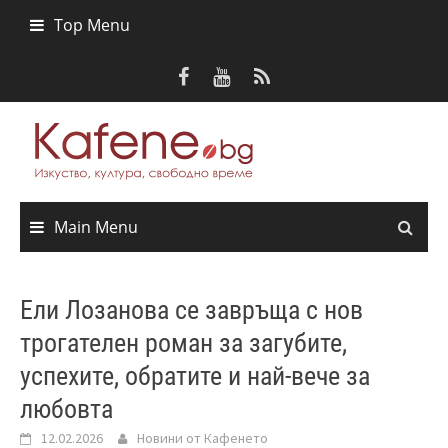
Skip
Top Menu
to
content
Main Menu
Ели Лозанова се завръща с нов
трогателен роман за загубите,
успехите, обратите и най-вече за
любовта
12.02.2026
Новини от Кафенето