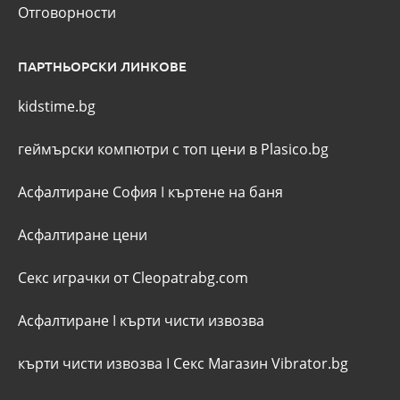
Отговорности
ПАРТНЬОРСКИ ЛИНКОВЕ
kidstime.bg
геймърски компютри с топ цени в Plasico.bg
Асфалтиране София
I
къртене на баня
Асфалтиране цени
Секс играчки от Cleopatrabg.com
Асфалтиране
I
кърти чисти извозва
кърти чисти извозва
I
Секс Магазин Vibrator.bg