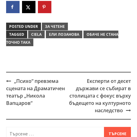
POSTED UNDER
ЗА ЧЕТЕНЕ
TAGGED
CIELA
ЕЛИ ЛОЗАНОВА
ОБАЧЕ НЕ СТАНА
ТОЧНО ТАКА
„Психо“ превзема
Експерти от десет
Post
сцената на Драматичен
държави се събират в
navigation
театър „Никола
столицата с фокус върху
Вапцаров“
бъдещето на културното
наследство
Търсене