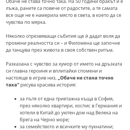
Обаче не става точно така. На 50 години бракът ѝ е
лъжа, раните са повече от радостите, а тя самата
все още не е намерила място в света, в което да се
чувства по мярка.
Няколко отрезвяващи събития ще ѝ дадат воля да
промени реалността си – и Филомена ще започне
да танцува през живота в своя собствен ритъм.
Разказана с чувство за хумор от името на дръзката
си главна героиня и вплитайки спомени и
настояще в игрив низ,
„Обаче не стана точно
така“
рисува красива история:
за пътя от една триетажна къща в София,
през няколко квартири, хоспис в Германия и
хотели в Китай до уютен дом над Велека на
брега на Черно море;
за семейството и всичките му пукнатини;