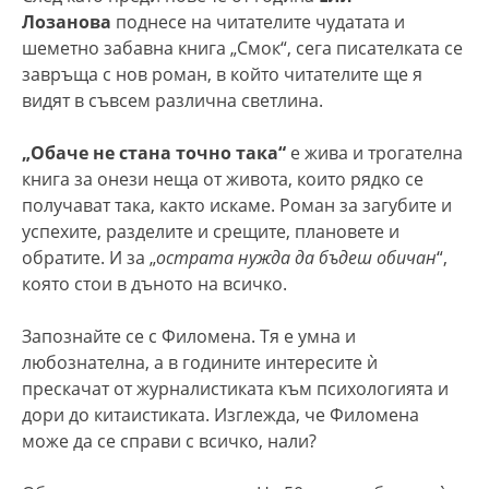
Лозанова
поднесе на читателите чудатата и
шеметно забавна книга „Смок“, сега писателката се
завръща с нов роман, в който читателите ще я
видят в съвсем различна светлина.
„Обаче не стана точно така“
е жива и трогателна
книга за онези неща от живота, които рядко се
получават така, както искаме. Роман за загубите и
успехите, разделите и срещите, плановете и
обратите. И за „
острата нужда да бъдеш обичан
“,
която стои в дъното на всичко.
Запознайте се с Филомена. Тя е умна и
любознателна, а в годините интересите ѝ
прескачат от журналистиката към психологията и
дори до китаистиката. Изглежда, че Филомена
може да се справи с всичко, нали?