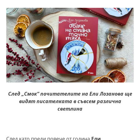
След
„Смок“
почитателите на
Ели Лозанова ще
видят писателката в съвсем различна
светлина
След като преди повече от година
Ели