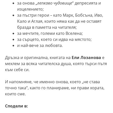
за онова „
лепкаво чудовище
“ депресията и
изцелението;
за пъстри герои – като Марк, Бобсъна, Иво,
Кало и Аглая, които няма как да не оставят
бразда в паметта на читателя;
за мечтите, големи като Вселена;
за сърцето, което си идва на мястото;
и най-вече за любовта.
Дръзка и оригинална, книгата на
Ели Лозанова
е
мехлем за всяка читателска душа, която търси пътя
към себе си.
И напомняне, че именно онова, което „не става
точно така“, както го планираме, ни прави хората,
които сме.
Сподели в: