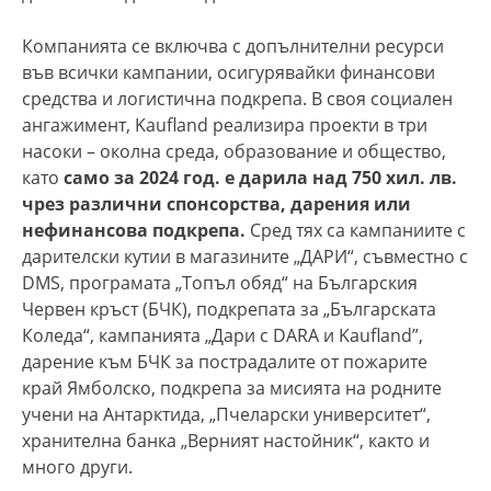
Компанията се включва с допълнителни ресурси
във всички кампании, осигурявайки финансови
средства и логистична подкрепа. В своя социален
ангажимент, Kaufland реализира проекти в три
насоки – околна среда, образование и общество,
като
само за 2024 год. е дарила над 750 хил. лв.
чрез различни спонсорства, дарения или
нефинансова подкрепа.
Сред тях са кампаниите с
дарителски кутии в магазините „ДАРИ“, съвместно с
DMS, програмата „Топъл обяд“ на Българския
Червен кръст (БЧК), подкрепата за „Българската
Коледа“, кампанията „Дари с DARA и Kaufland”,
дарение към БЧК за пострадалите от пожарите
край Ямболско, подкрепа за мисията на родните
учени на Антарктида, „Пчеларски университет“,
хранителна банка „Верният настойник“, както и
много други.