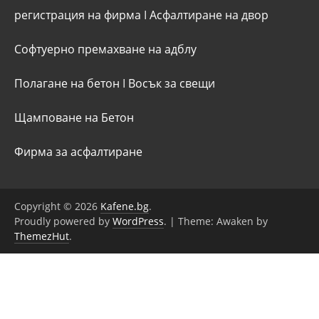
регистрация на фирма
I
Асфалтиране на двор
Софтуерно премахване на адблу
Полагане на бетон
I
Восък за свещи
Щамповане на Бетон
Фирма за асфалтиране
Copyright © 2026
Kafene.bg
.
Proudly powered by
WordPress
.
|
Theme: Awaken by
ThemezHut
.