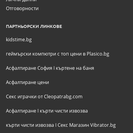
Отговорности
ПАРТНЬОРСКИ ЛИНКОВЕ
kidstime.bg
геймърски компютри с топ цени в Plasico.bg
Асфалтиране София
I
къртене на баня
Асфалтиране цени
Секс играчки от Cleopatrabg.com
Асфалтиране
I
кърти чисти извозва
кърти чисти извозва
I
Секс Магазин Vibrator.bg