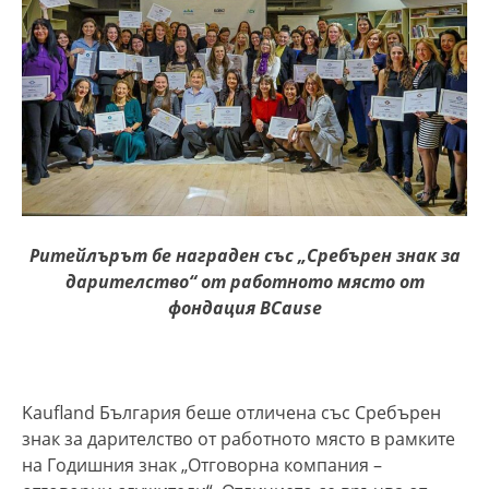
Ритейлърът бе награден със „Сребърен знак за
дарителство“ от работното място от
фондация
BCause
Kaufland България беше отличена със Сребърен
знак за дарителство от работното място в рамките
на Годишния знак „Отговорна компания –