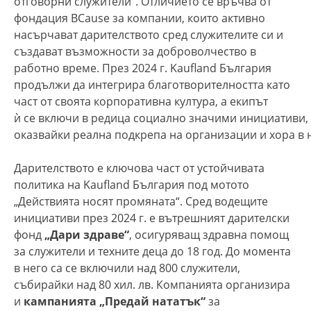
отговорни служители“. Отличието се връчва от
фондация BCause за компании, които активно
насърчават дарителството сред служителите си и
създават възможности за доброволчество в
работно време. През 2024 г. Kaufland България
продължи да интегрира благотворителността като
част от своята корпоративна култура, а екипът
ѝ се включи в редица социално значими инициативи,
оказвайки реална подкрепа на организации и хора в 
Дарителството е ключова част от устойчивата
политика на Kaufland България под мотото
„Действията носят промяната“. Сред водещите
инициативи през 2024 г. е вътрешният дарителски
фонд
„Дари здраве“
, осигуряващ здравна помощ
за служители и техните деца до 18 год. До момента
в него са се включили над 800 служители,
събирайки над 80 хил. лв. Компанията организира
и
кампанията „Предай нататък“
за