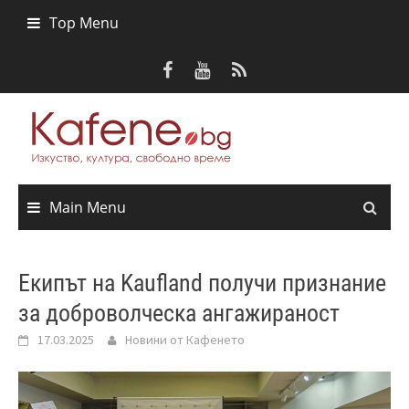
Skip
Top Menu
to
content
Main Menu
Екипът на Kaufland получи признание
за доброволческа ангажираност
17.03.2025
Новини от Кафенето