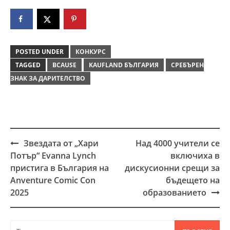
POSTED UNDER
КОНКУРС
TAGGED
BCAUSE
KAUFLAND БЪЛГАРИЯ
СРЕБЪРЕН
ЗНАК ЗА ДАРИТЕЛСТВО
Звездата от „Хари
Над 4000 учители се
Post
Потър“ Еvanna Lynch
включиха в
navigation
пристига в България на
дискусионни срещи за
Anventure Comic Con
бъдещето на
2025
образованието
Търсене