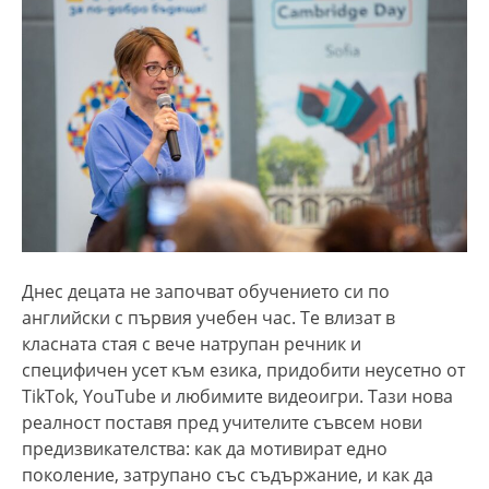
Днес децата не започват обучението си по
английски с първия учебен час. Те влизат в
класната стая с вече натрупан речник и
специфичен усет към езика, придобити неусетно от
TikTok, YouTube и любимите видеоигри. Тази нова
реалност поставя пред учителите съвсем нови
предизвикателства: как да мотивират едно
поколение, затрупано със съдържание, и как да