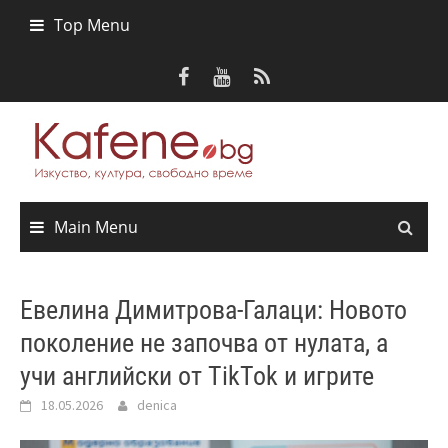
Skip
Top Menu
to
content
Main Menu
Евелина Димитрова-Галаци: Новото
поколение не започва от нулата, а
учи английски от TikTok и игрите
18.05.2026
denica