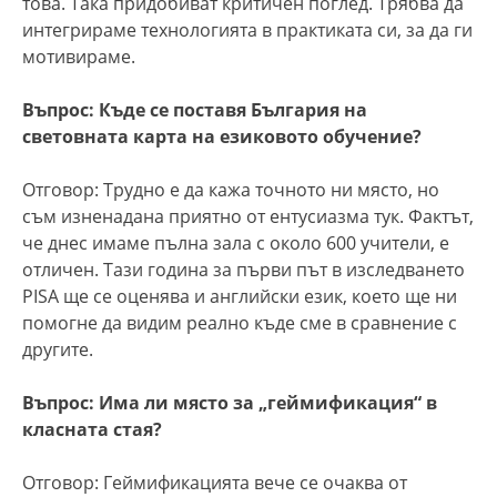
това. Така придобиват критичен поглед. Трябва да
интегрираме технологията в практиката си, за да ги
мотивираме.
Въпрос: Къде се поставя България на
световната карта на езиковото обучение?
Отговор: Трудно е да кажа точното ни място, но
съм изненадана приятно от ентусиазма тук. Фактът,
че днес имаме пълна зала с около 600 учители, е
отличен. Тази година за първи път в изследването
PISA ще се оценява и английски език, което ще ни
помогне да видим реално къде сме в сравнение с
другите.
Въпрос: Има ли място за „геймификация“ в
класната стая?
Отговор: Геймификацията вече се очаква от