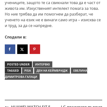
учениците, защото те са свикнали това да е част от
живота им. Изкуственият интелект помага за това.
Но ние трябва да им помогнем да разберат, че
ученето на език не е винаги само игра – изисква се
и труд, за да се напредне.
Сподели в:
POSTED UNDER
ИНТЕРВЮ
TAGGED
PISA
ДЕН НА КЕЙМБРИДЖ
ЕВЕЛИНА
ДИМИТРОВА-ГАЛАЦИ
HUAWEI WATCH FIT 5
LG представя първия