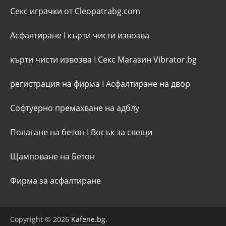
Секс играчки от Cleopatrabg.com
Асфалтиране
I
кърти чисти извозва
кърти чисти извозва
I
Секс Магазин Vibrator.bg
регистрация на фирма
I
Асфалтиране на двор
Софтуерно премахване на адблу
Полагане на бетон
I
Восък за свещи
Щамповане на Бетон
Фирма за асфалтиране
Copyright © 2026
Kafene.bg
.