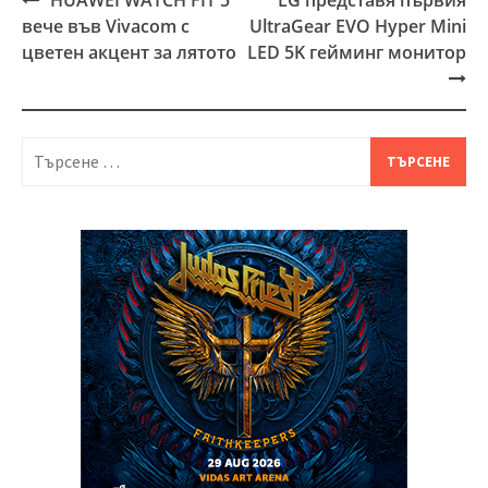
Post
вече във Vivacom с
UltraGear EVO Hyper Mini
navigation
цветен акцент за лятото
LED 5K гейминг монитор
Търсене
за: