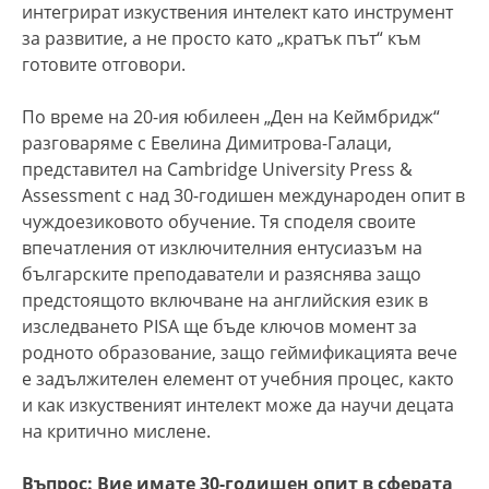
интегрират изкуствения интелект като инструмент
за развитие, а не просто като „кратък път“ към
готовите отговори.
По време на 20-ия юбилеен „Ден на Кеймбридж“
разговаряме с Евелина Димитрова-Галаци,
представител на Cambridge University Press &
Assessment с над 30-годишен международен опит в
чуждоезиковото обучение. Тя споделя своите
впечатления от изключителния ентусиазъм на
българските преподаватели и разяснява защо
предстоящото включване на английския език в
изследването PISA ще бъде ключов момент за
родното образование, защо геймификацията вече
е задължителен елемент от учебния процес, както
и как изкуственият интелект може да научи децата
на критично мислене.
Въпрос: Вие имате 30-годишен опит в сферата