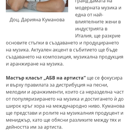
гранд дамата на
модерната музика и
една от най-
Доц. Дарияна Куманова
влиятелните жени в
индустрията в
Италия, ще разкрие
основите стъпки в създаването и продуцирането
на музика. Актуален акцент в събитието ще бъде
създаването на композиция, музикална продукция
и аранжиране на музика.
Мастър класът „АБВ на артиста“
ще се фокусира
и върху правилата за дистрибуция на песни,
мелодии и аранжименти, които са неразделна част
от популяризирането на музика и достигането ѝ до
широк кръг хора на международно ниво. Куманова
ще представи и ролите на музикалния продуцент и
мениджър, като ще обясни разликите между тях и
дейността им за артиста.