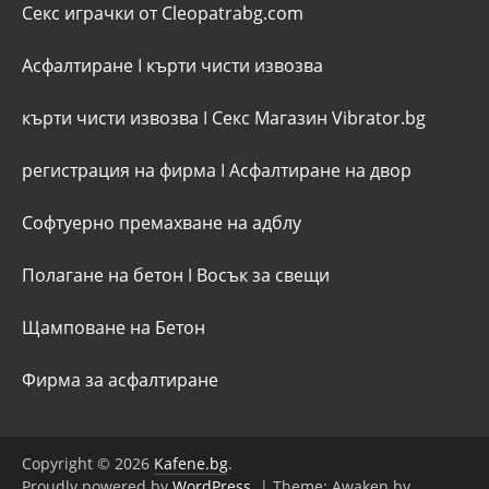
Секс играчки от Cleopatrabg.com
Асфалтиране
I
кърти чисти извозва
кърти чисти извозва
I
Секс Магазин Vibrator.bg
регистрация на фирма
I
Асфалтиране на двор
Софтуерно премахване на адблу
Полагане на бетон
I
Восък за свещи
Щамповане на Бетон
Фирма за асфалтиране
Copyright © 2026
Kafene.bg
.
Proudly powered by
WordPress
.
|
Theme: Awaken by