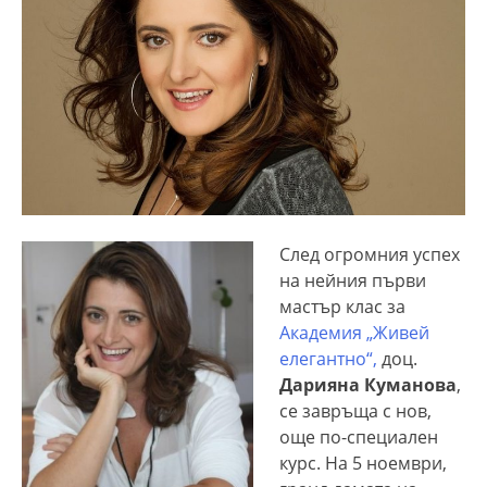
След огромния успех
на нейния първи
мастър клас за
Академия „Живей
елегантно“,
доц.
Дарияна Куманова
,
се завръща с нов,
още по-специален
курс. На 5 ноември,