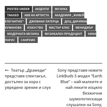
POSTED UNDER
АКЦЕНТИ
МУЗИКА
TAGGED
АБВ НА АРТИСТА
АКАДЕМИЯ „ЖИВЕЙ
ЕЛЕГАНТНО“
ДЖОВАНИ ЛАТЕРЦА
ДОЦ. ДАРИЯНА
КУМАНОВА
ИЗКУСТВО
МАСТЪР КЛАС
МЕНИДЖЪР
МОДЕРНАТА МУЗИКА
МУЗИКАЛЕН ПРОДУЦЕНТ
НИКА
ПАРИС
САНРЕМО
Театър „Драмеди“
Sony представя новите
Post
представя спектакъл,
LinkBuds S модел “Earth
navigation
достъпен за хора с
Blue” – най-малките и
увредено зрение и слух
най-леките изцяло
безжични
шумопотискащи
слушалки на Sony,