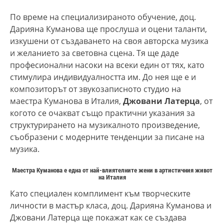
По време на специализираното обучение, доц.
Дарияна Куманова ще прослуша и оцени таланти,
изкушени от създаването на своя авторска музика
и желанието за световна сцена. Тя ще даде
професионални насоки на всеки един от тях, като
стимулира индивидуалността им. До нея ще е и
композиторът от звукозаписното студио на
маестра Куманова в Италия,
Джовани Латерца
, от
когото се очакват също практични указания за
структурирането на музикалното произведение,
съобразени с модерните тенденции за писане на
музика.
Маестра Куманова е една от най-влиятелните жени в артистичния живот
на Италия
Като специален комплимент към творческите
личности в мастър класа, доц. Дарияна Куманова и
Джовани Латерца ще покажат как се създава