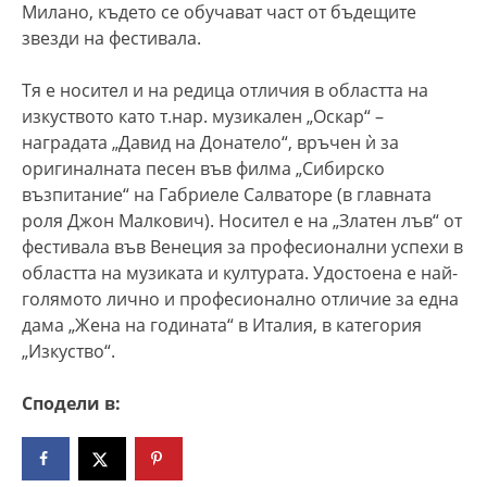
Милано, където се обучават част от бъдещите
звезди на фестивала.
Тя е носител и на редица отличия в областта на
изкуството като т.нар. музикален „Оскар“ –
наградата „Давид на Донатело“, връчен ѝ за
оригиналната песен във филма „Сибирско
възпитание“ на Габриеле Салваторе (в главната
роля Джон Малкович). Носител е на „Златен лъв“ от
фестивала във Венеция за професионални успехи в
областта на музиката и културата. Удостоена е най-
голямото лично и професионално отличие за една
дама „Жена на годината“ в Италия, в категория
„Изкуство“.
Сподели в: