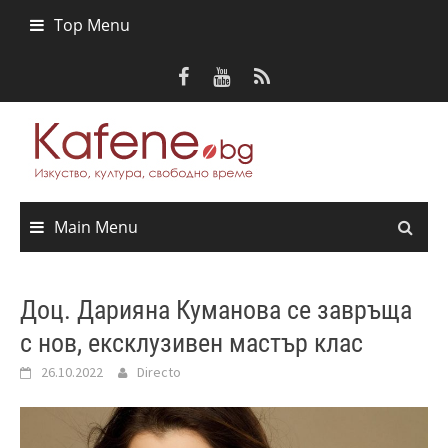
Skip
Top Menu
to
content
Main Menu
Доц. Дарияна Куманова се завръща
с нов, ексклузивен мастър клас
26.10.2022
Directo