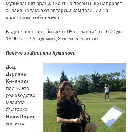
музикалният аранжимент на песен и ще направят
анализ на такъв от авторски композиции на
участници в обучението.
Бъдете част от събитието: 05 ноември/ от 10:00 до
16:00 часа/ Академия „Живей елегантно“
Повече за Дарияна Куманова
Доц.
Дарияна
Куманова,
под чието
ръководство
младата
българка
Ника Парис
изгря на