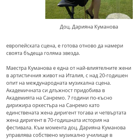
Доц. Дарияна Куманова
европейската сцена, е готова отново да намери
своята бъдеща голяма звезда.
Маестра Куманова е една от най-влиятелните жени
в артистичния живот на Италия, с над 20-годишен
опит на международната музикална сцена.
Академичната си длъжност придобива в
Академията на Санремо. 7 години по-късно
дирижира оркестъра на Санремо като
единствената жена диригент тогава и четвъртата
жена диригент в 70-годишната история на
фестивала. Към момента доц. Дарияна Куманова
управлява собствено музикално училище в