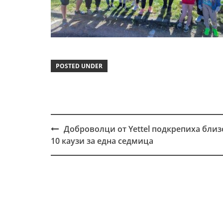
POSTED UNDER
Доброволци от Yettel подкрепиха близ
Post
10 каузи за една седмица
navigation