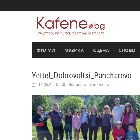
Skip
to
content
ФИЛМИ
МУЗИКА
СЦЕНА
СЛОВО
Yettel_Dobrovoltsi_Pancharevo
13.06.2026
Новини от Кафенето