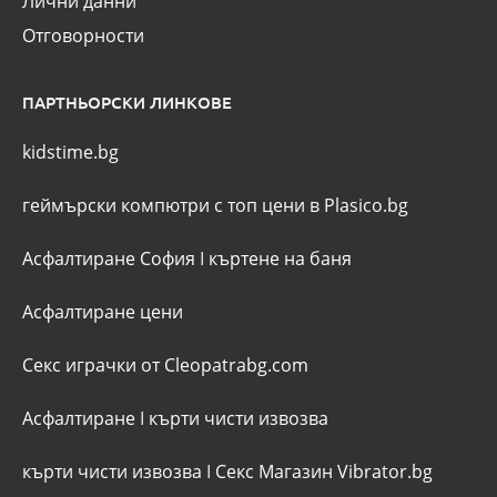
Лични данни
Отговорности
ПАРТНЬОРСКИ ЛИНКОВЕ
kidstime.bg
геймърски компютри с топ цени в Plasico.bg
Асфалтиране София
I
къртене на баня
Асфалтиране цени
Секс играчки от Cleopatrabg.com
Асфалтиране
I
кърти чисти извозва
кърти чисти извозва
I
Секс Магазин Vibrator.bg