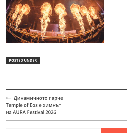
POSTED UNDER
Динамичното парче
Post
Temple of Eos е химнът
navigation
на AURA Festival 2026
Търсене