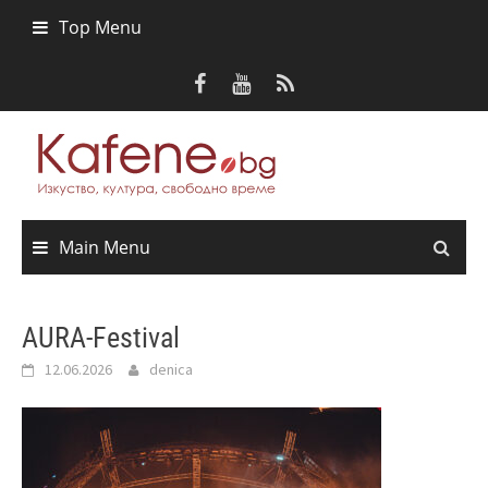
Skip
Top Menu
to
content
Main Menu
AURA-Festival
12.06.2026
denica