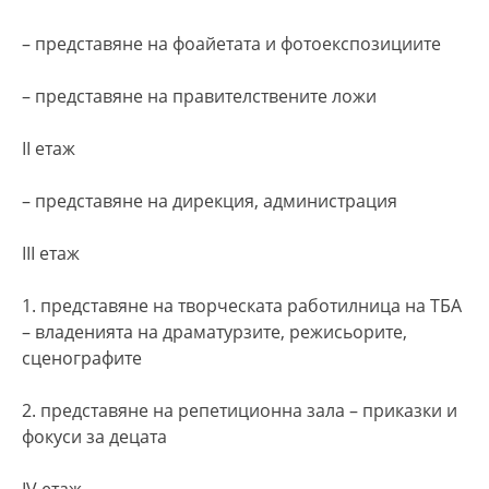
– представяне на фоайетата и фотоекспозициите
– представяне на правителствените ложи
ІІ етаж
– представяне на дирекция, администрация
ІІІ етаж
1. представяне на творческата работилница на ТБА
– владенията на драматурзите, режисьорите,
сценографите
2. представяне на репетиционна зала – приказки и
фокуси за децата
ІV етаж