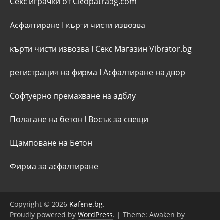
Секс играчки от Cleopatrabg.com
Асфалтиране
I
кърти чисти извозва
кърти чисти извозва
I
Секс Магазин Vibrator.bg
регистрация на фирма
I
Асфалтиране на двор
Софтуерно премахване на адблу
Полагане на бетон
I
Восък за свещи
Щамповане на Бетон
Фирма за асфалтиране
Copyright © 2026
Kafene.bg
.
Proudly powered by
WordPress
.
|
Theme: Awaken by