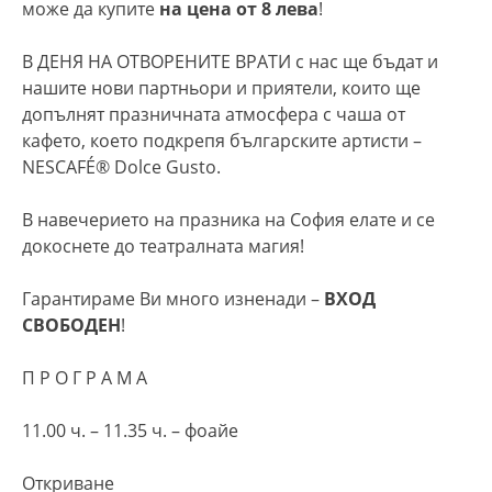
може да купите
на цена от 8 лева
!
В ДЕНЯ НА ОТВОРЕНИТЕ ВРАТИ с нас ще бъдат и
нашите нови партньори и приятели, които ще
допълнят празничната атмосфера с чаша от
кафето, което подкрепя българските артисти –
NESCAFÉ® Dolce Gusto.
В навечерието на празника на София елате и се
докоснете до театралната магия!
Гарантираме Ви много изненади –
ВХОД
СВОБОДЕН
!
П Р О Г Р А М А
11.00 ч. – 11.35 ч. – фоайе
Откриване