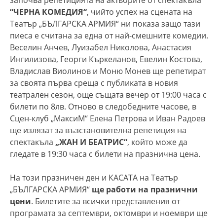
“ЧЕРНА КОМЕДИЯ“
, чийто успех на сцената на
Театър „БЪЛГАРСКА АРМИЯ“ ни показа защо тази
пиеса е считана за една от най-смешните комедии.
Веселин Анчев, Луизабел Николова, Анастасия
Ингилизова, Георги Къркеланов, Евелин Костова,
Владислав Виолинов и Моню Монев ще репетират
за своята първа среща с публиката в новия
театрален сезон, още същата вечер от 19:00 часа с
билети по 8лв. Отново в следобедните часове, в
Сцен-клуб „МаксиМ“ Елена Петрова и Иван Радоев
ще излязат за възстановителна репетиция на
спектакъла
„ЖАН И БЕАТРИС“
, който може да
гледате в 19:30 часа с билети на празнична цена.
На този празничен ден и КАСАТА на Театър
„БЪЛГАРСКА АРМИЯ“
ще работи на празнични
цени
. Билетите за всички представления от
програмата за септември, октомври и ноември ще