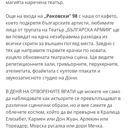
магията наречена театър.
Още на входа на
„Раковски” 98
с чаша от кафето,
което подкрепя българските артисти, любимите
лица от трупата на Театър „БЪЛГАРСКА АРМИЯ“ ще
ви поведат на една незабравима разходка из
всички скрити за външен поглед места. Заедно с
тях ще направите първите крачки по новата,
изцяло обновената театрална сцена. Ще видите
репетиционните зали, гримьорните, перукерните,
ателиетата, фоайетата с култови плакати и
звукозаписното студио на Дони.
В ДЕНЯ НА ОТВОРЕНИТЕ ВРАТИ ще можете не само
да наблюдавате как актьорите се превъплъщават в
различни сценични образи, но и вие самите да
облечете костюм, който да ви превърне в Кралица
Елизабет, Кармен или Дон Жуан, Арлекин или
Тореадор, Морска русалка или дори Мечка.