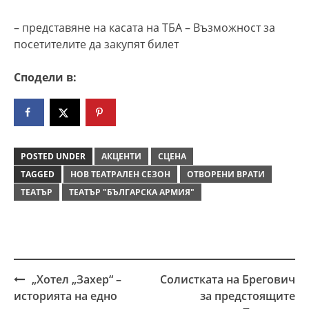
– представяне на касата на ТБА – Възможност за
посетителите да закупят билет
Сподели в:
POSTED UNDER
АКЦЕНТИ
СЦЕНА
TAGGED
НОВ ТЕАТРАЛЕН СЕЗОН
ОТВОРЕНИ ВРАТИ
ТЕАТЪР
ТЕАТЪР "БЪЛГАРСКА АРМИЯ"
„Хотел „Захер“ –
Солистката на Брегович
Post
историята на едно
за предстоящите
navigation