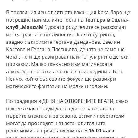
В последния ден от лятната ваканция Кака Лара ще
посрещне най-малките гости на
Театъра в Сцена-
клуб „МаксиМ“
, докато родителите се разхождат
из театралните потайности. Още от сутринта,
заедно с актрисите Гергана Данданова, Евелин
Костова и Гергана Плетньова, децата не само ще
четат, но и ще разиграват най-популярните детски
приказки. Малко по-късно към магическата
атмосфера на този ден ще се присъедини и Бате
Ненчо, който със своите фокуси ще развихри
магическите фантазии на малки и големи.
По традиция в ДЕНЯ НА ОТВОРЕНИТЕ ВРАТИ, само
няколко часа преди да се вдигне завесата за
първите спектакли за сезона, всички посетители
могат да проследят и възстановителните
репетиции на представленията. В
16:00 часа
започва репетицията на актьорите от спектакъла