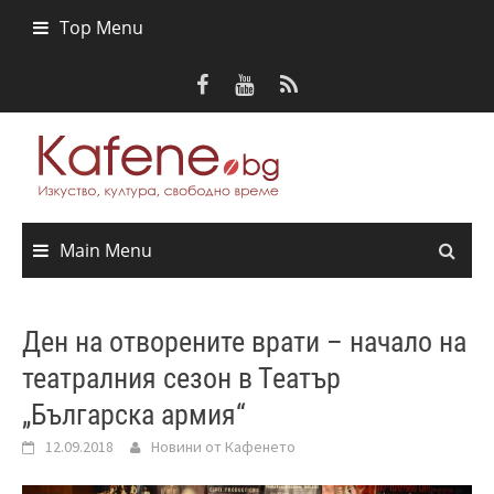
Skip
Top Menu
to
content
Main Menu
Ден на отворените врати – начало на
театралния сезон в Театър
„Българска армия“
12.09.2018
Новини от Кафенето