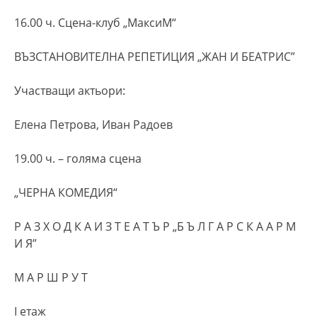
16.00 ч. Сцена-клуб „МаксиМ“
ВЪЗСТАНОВИТЕЛНА РЕПЕТИЦИЯ „ЖАН И БЕАТРИС”
Участващи актьори:
Елена Петрова, Иван Радоев
19.00 ч. – голяма сцена
„ЧЕРНА КОМЕДИЯ“
Р А З Х О Д К А И З Т Е А Т Ъ Р „Б Ъ Л Г А Р С К А А Р М
И Я”
М А Р Ш Р У Т
І етаж