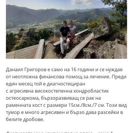
Данаил Григоров е само на 16 години и се нуждае
от неотложна финансова помощ за лечение. Преди
един месец той е диагностициран
с агресивна високостепенна хондробластик
остеосаркома, бързоразвиващ се рак на
раменната кост с размери 15см./8см./7 см. Този вид
тумор е много агресивен и бързо дава разсейки в
белите дробове.