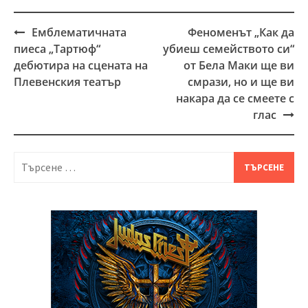
Емблематичната
Феноменът „Как да
Post
пиеса „Тартюф“
убиеш семейството си“
navigation
дебютира на сцената на
от Бела Маки ще ви
Плевенския театър
смрази, но и ще ви
накара да се смеете с
глас
Търсене
за: