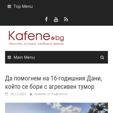
Skip
Top Menu
to
content
Main Menu
Да помогнем на 16-годишния Дани,
който се бори с агресивен тумор
08.12.2023
Новини от Кафенето