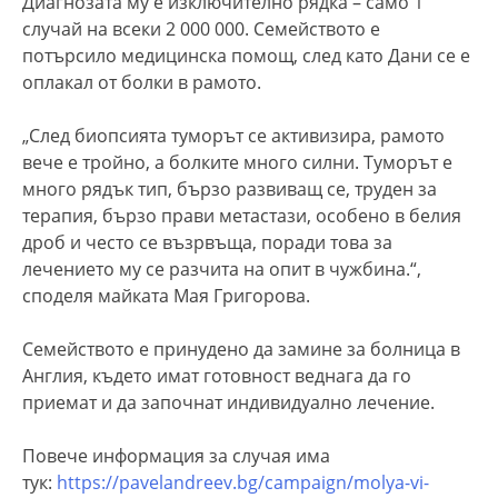
Диагнозата му е изключително рядка – само 1
случай на всеки 2 000 000. Семейството е
потърсило медицинска помощ, след като Дани се е
оплакал от болки в рамото.
„След биопсията туморът се активизира, рамото
вече е тройно, а болките много силни. Туморът е
много рядък тип, бързо развиващ се, труден за
терапия, бързо прави метастази, особено в белия
дроб и често се възрвъща, поради това за
лечението му се разчита на опит в чужбина.“,
споделя майката Мая Григорова.
Семейството е принудено да замине за болница в
Англия, където имат готовност веднага да го
приемат и да започнат индивидуално лечение.
Повече информация за случая има
тук:
https://pavelandreev.bg/campaign/molya-vi-