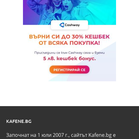
KAFENE.BG
Започнат на 1 юли 2007 г., сайтът Kafene.bg e