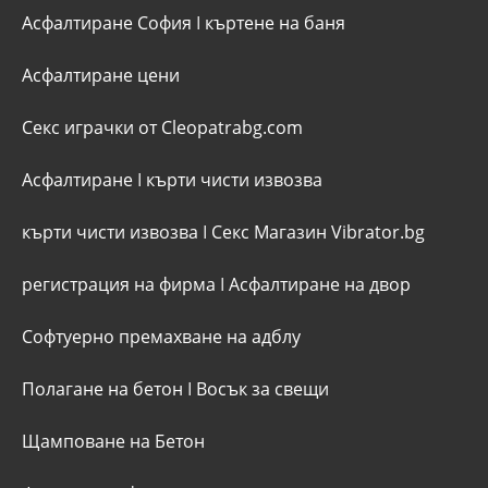
Асфалтиране София
I
къртене на баня
Асфалтиране цени
Секс играчки от Cleopatrabg.com
Асфалтиране
I
кърти чисти извозва
кърти чисти извозва
I
Секс Магазин Vibrator.bg
регистрация на фирма
I
Асфалтиране на двор
Софтуерно премахване на адблу
Полагане на бетон
I
Восък за свещи
Щамповане на Бетон