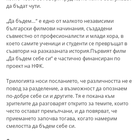
да бъдат чути.
„Да бъдем…“ е едно от малкото независими
български филмови начинания, създадени
съвместно от професионалисти и млади хора, в
което самите ученици и студенти се превръщат в
съавтори на разказаната история.Първият филм
„Да бъдем себе си“ е частично финансиран по
проект на НФК.
Трилогията носи посланието, че различността не е
повод за разделение, а възможност да опознаем
по-добре себе си и другите. Тя е покана към
зрителите да разговарят открито за темите, които
често остават премълчани, и да повярват, че
приемането започва тогава, когато намерим
смелостта да бъдем себе си.