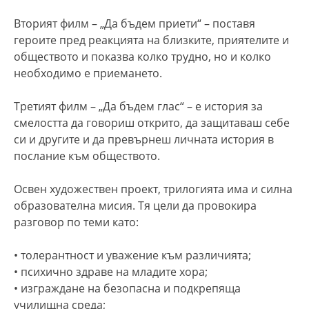
Вторият филм – „Да бъдем приети“ – поставя
героите пред реакцията на близките, приятелите и
обществото и показва колко трудно, но и колко
необходимо е приемането.
Третият филм – „Да бъдем глас“ – е история за
смелостта да говориш открито, да защитаваш себе
си и другите и да превърнеш личната история в
послание към обществото.
Освен художествен проект, трилогията има и силна
образователна мисия. Тя цели да провокира
разговор по теми като:
• толерантност и уважение към различията;
• психично здраве на младите хора;
• изграждане на безопасна и подкрепяща
училищна среда;