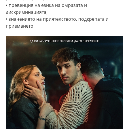
• превенция на езика на омразата и
дискриминацията;
• значението на приятелството, подкрепата и
приемането.