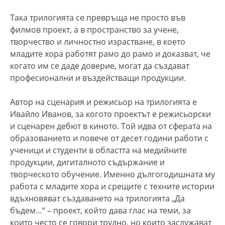
Така трилогията се превръща не просто във
филмов проект, а в пространство за учене,
творчество и личностно израстване, в което
младите хора работят рамо до рамо и доказват, че
когато им се даде доверие, могат да създават
професионални и въздействащи продукции.
Автор на сценария и режисьор на трилогията е
Ивайло Иванов, за когото проектът е режисьорски
и сценарен дебют в киното. Той идва от сферата на
образованието и повече от десет години работи с
ученици и студенти в областта на медийните
продукции, дигиталното съдържание и
творческото обучение. Именно дългогодишната му
работа с младите хора и срещите с техните истории
вдъхновяват създаването на трилогията „Да
бъдем…“ – проект, който дава глас на теми, за
които често се говори трудно, но които заслужават