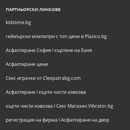
ПАРТНЬОРСКИ ЛИНКОВЕ
kidstime.bg
геймърски компютри с топ цени в Plasico.bg
Асфалтиране София
I
къртене на баня
Асфалтиране цени
Секс играчки от Cleopatrabg.com
Асфалтиране
I
кърти чисти извозва
кърти чисти извозва
I
Секс Магазин Vibrator.bg
регистрация на фирма
I
Асфалтиране на двор