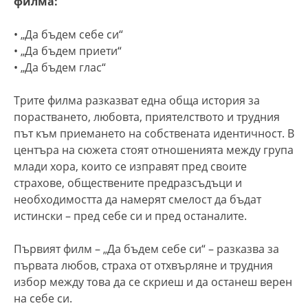
филма:
• „Да бъдем себе си“
• „Да бъдем приети“
• „Да бъдем глас“
Трите филма разказват една обща история за
порастването, любовта, приятелството и трудния
път към приемането на собствената идентичност. В
центъра на сюжета стоят отношенията между група
млади хора, които се изправят пред своите
страхове, обществените предразсъдъци и
необходимостта да намерят смелост да бъдат
истински – пред себе си и пред останалите.
Първият филм – „Да бъдем себе си“ – разказва за
първата любов, страха от отхвърляне и трудния
избор между това да се скриеш и да останеш верен
на себе си.