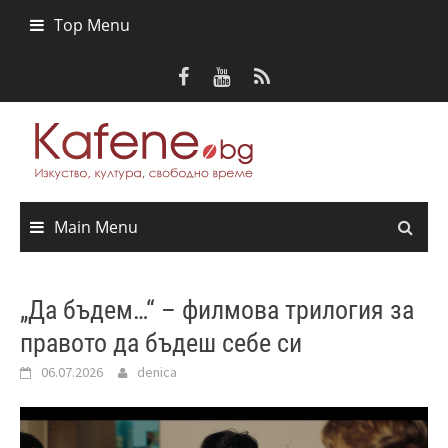
Skip
Top Menu
to
content
Main Menu
„Да бъдем…“ – филмова трилогия за
правото да бъдеш себе си
06.07.2026
denica