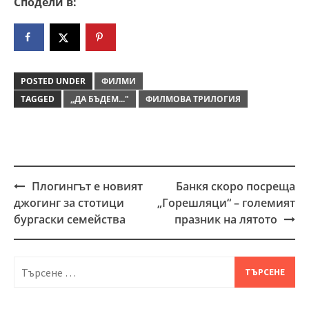
Сподели в:
POSTED UNDER
ФИЛМИ
TAGGED
„ДА БЪДЕМ..."
ФИЛМОВА ТРИЛОГИЯ
Плогингът е новият
Банкя скоро посреща
Post
джогинг за стотици
„Горешляци“ – големият
navigation
бургаски семейства
празник на лятото
Търсене
за: