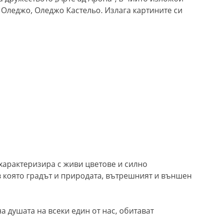
, Оледжо, Оледжо Кастельо. Излага картините си
характеризира с живи цветове и силно
в която градът и природата, вътрешният и външен
а душата на всеки един от нас, обитават