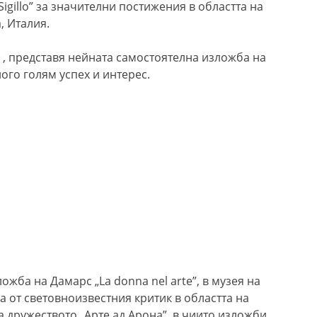
“Sigillo” за значителни постижения в областта на
, Италия.
я , представя нейната самостоятелна изложба на
ного голям успех и интерес.
ожба на Дамарс „La donna nel arte”, в музея на
а от световноизвестния критик в областта на
а дружеството „Арте ад Арона”, в чиито изложби