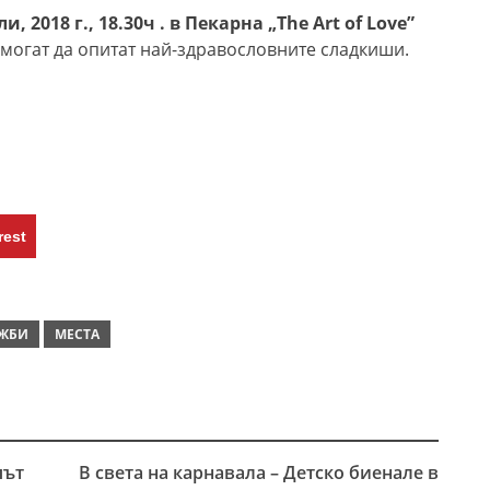
и, 2018 г., 18.30ч . в Пекарна „Тhe Art of Love”
 могат да опитат най-здравословните сладкиши.
rest
ЖБИ
МЕСТА
път
В света на карнавала – Детско биенале в