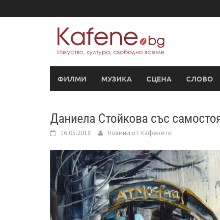
Skip
to
content
ФИЛМИ
МУЗИКА
СЦЕНА
СЛОВО
Даниела Стойкова със самосто
16.05.2018
Новини от Кафенето