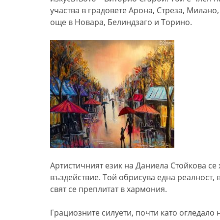
участва в градовете Арона, Стреза, Милано
още в Новара, Белиндзаго и Торино.
Артистичният език на Даниела Стойкова се 
въздействие. Той обрисува една реалност, 
свят се преплитат в хармония.
Грациозните силуети, почти като огледало н