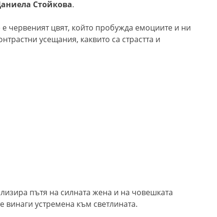
аниела Стойкова
.
 е червеният цвят, който пробужда емоциите и ни
онтрастни усещания, каквито са страстта и
олизира пътя на силната жена и на човешката
е винаги устремена към светлината.