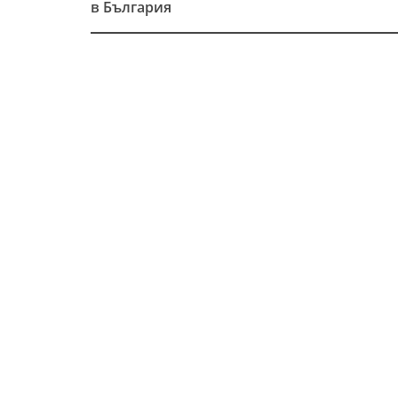
Post
в България
navigation