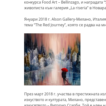
конкурса Food Art – Bellinzago, и наградата 
живописта към галерия „La riseria” в Новара
Януари 2018 г. Alson Gallery-Милано, Итали
тема “The Red Journey”, която се радва на м
През март 2018 г. участва в престижната изл
изкуството и културата, Милано, представен
изкусвтвото – Виторио Сгарби. Той е член н