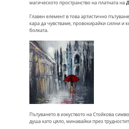
магическото пространство на платната на
Д
Главен елемент в това артистично пътуване
кара да чувстваме, провокирайки силни и к
болката.
Пътуването в изкуството на Стойкова симв
душа като цяло, минавайки през трудностит