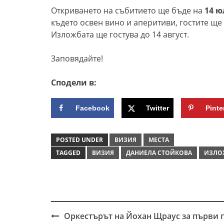
Откриването на събитието ще бъде на
14 юл
където освен вино и аперитиви, гостите ще
Изложбата ще гостува до 14 август.
Заповядайте!
Сподели в:
Facebook
Twitter
Pinte
POSTED UNDER
ВИЗИЯ
МЕСТА
TAGGED
ВИЗИЯ
ДАНИЕЛА СТОЙКОВА
ИЗЛО
Оркестърът на Йохан Щраус за първи 