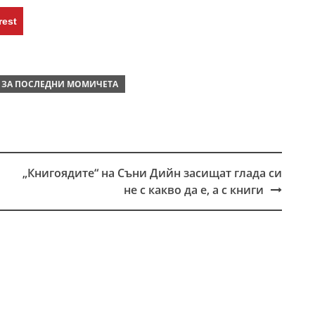
rest
Я ЗА ПОСЛЕДНИ МОМИЧЕТА
„Книгоядите“ на Съни Дийн засищат глада си
не с какво да е, а с книги