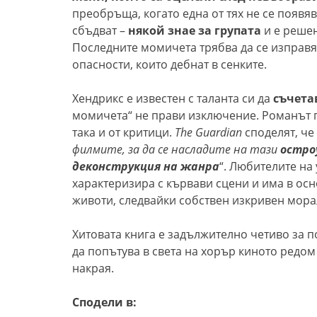
преобръща, когато една от тях не се появяв
сбъдват –
някой знае за групата
и е решен
Последните момичета трябва да се изправя
опасности, които дебнат в сенките.
Хендрикс е известен с таланта си да
съчета
момичета“ не прави изключение. Романът п
така и от критици.
The Guardian
споделят, че 
филмите, за да се насладите на тази
остро
деконструкция на жанра
“. Любителите на 
характеризира с кървави сцени и има в осн
животи, следвайки собствен изкривен мора
Хитовата книга е задължително четиво за по
да попътува в света на хорър киното редом
накрая.
Сподели в: