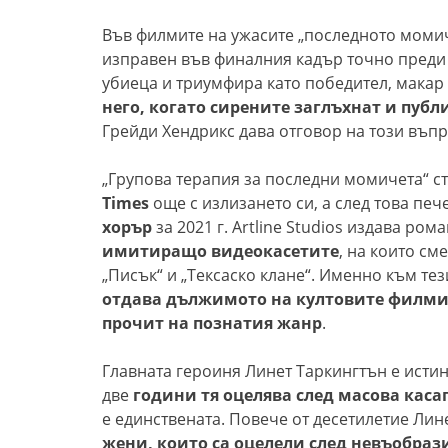
Във филмите на ужасите „последното моми
изправен във финалния кадър точно преди 
убиеца и триумфира като победител, макар 
него, когато сирените заглъхнат и публ
Грейди Хендрикс дава отговор на този въпр
„Групова терапия за последни момичета“ 
Times
още с излизането си, а след това пе
хорър
за 2021 г. Artline Studios издава ром
имитиращо видеокасетите
, на които см
„Писък“ и „Тексаско клане“. Именно към те
отдава дължимото на култовите филми
прочит на познатия жанр
.
Главната героиня Линет Таркингтън е исти
две
години тя оцелява след масова кас
е единствената. Повече от десетилетие Лин
жени, които са оцелели след невъобра