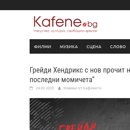
Skip
to
content
ФИЛМИ
МУЗИКА
СЦЕНА
СЛОВО
Грейди Хендрикс с нов прочит н
последни момичета“
24.03.2023
Новини от Кафенето