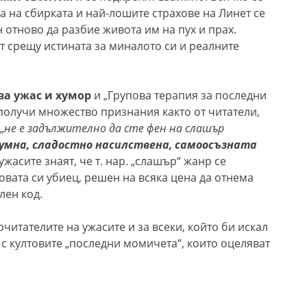
а на сбирката и най-лошите страхове на Линет се
 отново да разбие живота им на пух и прах.
т срещу истината за миналото си и реалните
ва ужас и хумор
и „Групова терапия за последни
олучи множество признания както от читатели,
„
не е задължително да сте фен на слашър
умна, сладостно насилствена, самоосъзната
ужасите знаят, че т. нар. „слашър“ жанр се
овата си убиец, решен на всяка цена да отнема
лен код.
читателите на ужасите и за всеки, който би искал
 с култовите „последни момичета“, които оцеляват