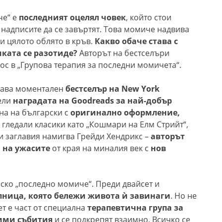
че“ е
последният оцелял човек
, който стои
надписите да се завъртят. Това момиче надвива
и цялото облято в кръв.
Какво обаче става с
иката се разотиде?
Авторът на бестселъри
ос в „Групова терапия за последни момичета“.
става моментален
бестселър на New York
чели
наградата на Goodreads за най-добър
ана на български с
оригинално оформление,
е гледали класики като „Кошмари на Елм Стрийт“,
зи заглавия намигва Грейди Хендрикс –
авторът
 на ужасите
от края на миналия век с
нов
нско „последно момиче“. Преди двайсет и
апница, която бележи живота ѝ завинаги
. Но не
ет е част от специална
терапевтична група за
зими събития
и се подкрепят взаимно. Всичко се