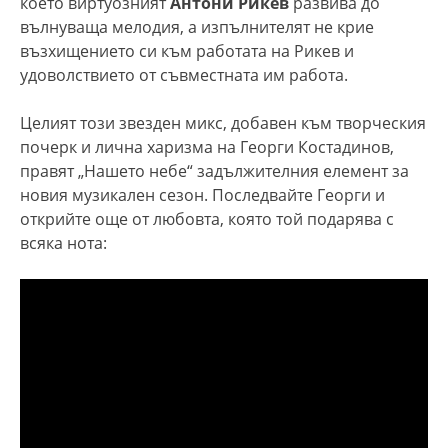
което виртуозният
Антони Рикев
развива до
вълнуваща мелодия, а изпълнителят не крие
възхищението си към работата на Рикев и
удоволствието от съвместната им работа.
Целият този звезден микс, добавен към творческия
почерк и лична харизма на Георги Костадинов,
правят „Нашето небе“ задължителния елемент за
новия музикален сезон. Последвайте Георги и
открийте още от любовта, която той подарява с
всяка нота: