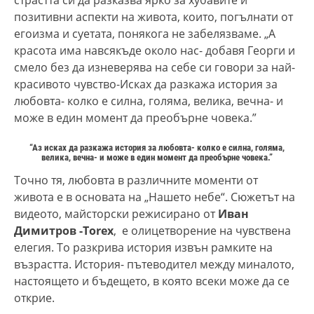
позитивни аспекти на живота, които, погълнати от
егоизма и суетата, понякога не забелязваме. „А
красота има навсякъде около нас- добавя Георги и
смело без да изневерява на себе си говори за най-
красивото чувство-Исках да разкажа история за
любовта- колко е силна, голяма, велика, вечна- и
може в един момент да преобърне човека.”
“Аз исках да разкажа история за любовта- колко е силна, голяма,
велика, вечна- и може в един момент да преобърне човека.”
Точно тя, любовта в различните моменти от
живота е в основата на „Нашето небе“. Сюжетът на
видеото, майсторски режисирано от
Иван
Димитров -Torex
, е олицетворение на чувствена
елегия. То разкрива история извън рамките на
възрастта. История- пътеводител между миналото,
настоящето и бъдещето, в която всеки може да се
открие.