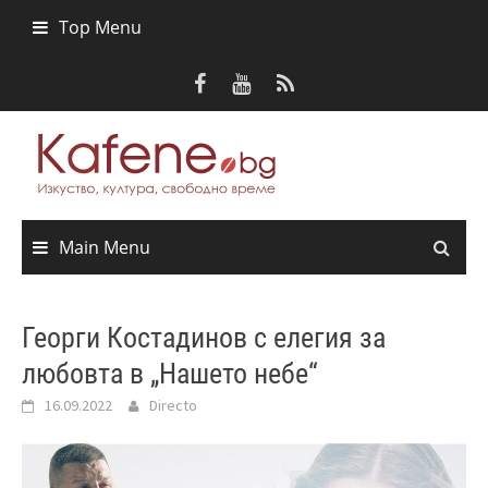
Skip
Top Menu
to
content
Main Menu
Георги Костадинов с елегия за
любовта в „Нашето небе“
16.09.2022
Directo