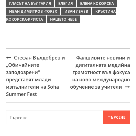
ГЛАСЪТ НА БЪЛГАРИЯ
ЕЛЕГИЯ
ЕЛЕНА КОКОРСКА
ИВАН ДИМИТРОВ -TOREX
ИВАН ЛЕЧЕВ
КРЪСТИНА
КОКОРСКА-КРИСТА
НАШЕТО НЕБЕ
Стефан Вълдобрев и
Фалшивите новини и
Post
„Обичайните
дигиталната медийна
navigation
заподозрени“
грамотност във фокуса
представят млади
на ново международно
изпълнители на Sofia
обучение за учители
Summer Fest
Търсене
за: