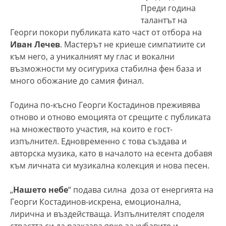
Преди година
талантът на
Георги покори публиката като част от отбора на
Иван Лечев
. Мастерът не криеше симпатиите си
към него, а уникалният му глас и вокални
възможности му осигуриха стабилна фен база и
много обожание до самия финал.
Година по-късно Георги Костадинов преживява
отново и отново емоцията от срещите с публиката
на множеството участия, на които е гост-
изпълнител. Едновременно с това създава и
авторска музика, като в началото на есента добавя
към личната си музикална колекция и нова песен.
„
Нашето небе
“ подава силна доза от енергията на
Георги Костадинов-искрена, емоционална,
лирична и въздействаща. Изпълнителят споделя
страстта си да разказва ярко за хубавите и