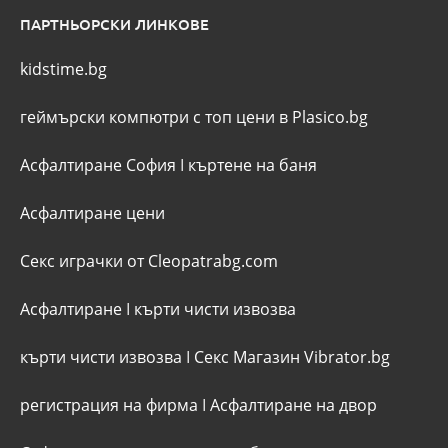
ПАРТНЬОРСКИ ЛИНКОВЕ
kidstime.bg
геймърски компютри с топ цени в Plasico.bg
Асфалтиране София
I
къртене на баня
Асфалтиране цени
Секс играчки от Cleopatrabg.com
Асфалтиране
I
кърти чисти извозва
кърти чисти извозва
I
Секс Магазин Vibrator.bg
регистрация на фирма
I
Асфалтиране на двор