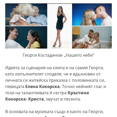
Георги Костадинов- „Нашето небе“
Идеята за сценария на клипа е на самия Георги,
като изпълнителят споделя, че е вдъхновен от
личната си житейска приказка с половинката си,
певицата
Елена Кокорска
. Точно нейният глас и
този на талантливата й сестра
Кръстина
Кокорска- Криста
, звучат в песента.
В основата на музиката също е канто на Георги,